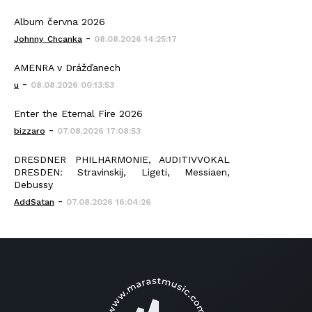
Album června 2026
-
Johnny_Chcanka
08.08.2026 14:25:17
AMENRA v Drážďanech
-
u
08.08.2026 00:13:53
Enter the Eternal Fire 2026
-
bizzaro
07.08.2026 17:08:53
DRESDNER PHILHARMONIE, AUDITIVVOKAL
DRESDEN: Stravinskij, Ligeti, Messiaen,
Debussy
-
AddSatan
07.08.2026 16:04:26