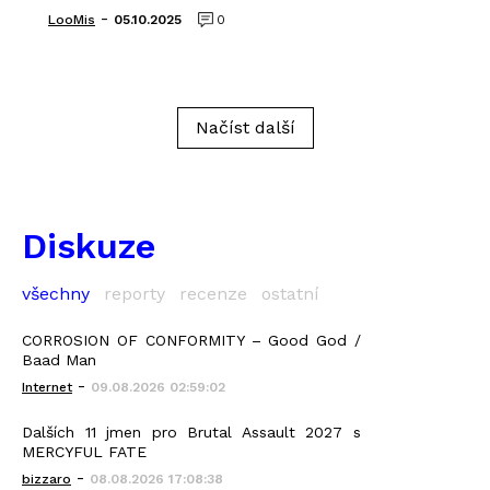
-
LooMis
05.10.2025
0
Načíst další
Diskuze
všechny
reporty
recenze
ostatní
CORROSION OF CONFORMITY – Good God /
Baad Man
-
Internet
09.08.2026 02:59:02
Dalších 11 jmen pro Brutal Assault 2027 s
MERCYFUL FATE
-
bizzaro
08.08.2026 17:08:38