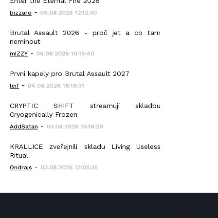
Enter the Eternal Fire 2026
-
bizzaro
06.08.2026 12:12:30
Brutal Assault 2026 - proč jet a co tam
neminout
-
mIZZY
06.08.2026 10:15:40
První kapely pro Brutal Assault 2027
-
leif
04.08.2026 18:18:31
CRYPTIC SHIFT streamují skladbu
Cryogenically Frozen
-
AddSatan
03.08.2026 15:18:29
KRALLICE zveřejnili skladu Living Useless
Ritual
-
Ondrajs
03.08.2026 12:05:25