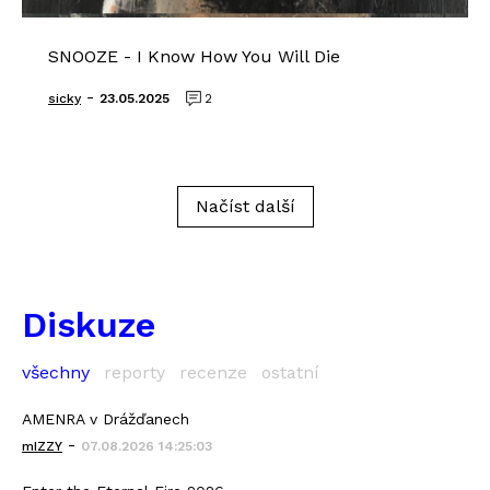
SNOOZE - I Know How You Will Die
-
sicky
23.05.2025
2
Načíst další
Diskuze
všechny
reporty
recenze
ostatní
AMENRA v Drážďanech
-
mIZZY
07.08.2026 14:25:03