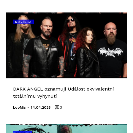
NOVINKA
DARK ANGEL oznamují Událost ekvivalentní
totálnímu vyhynutí
-
LooMis
14.04.2025
3