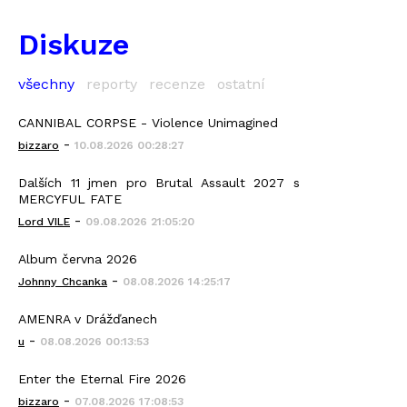
Diskuze
všechny
reporty
recenze
ostatní
CANNIBAL CORPSE - Violence Unimagined
-
bizzaro
10.08.2026 00:28:27
Dalších 11 jmen pro Brutal Assault 2027 s
MERCYFUL FATE
-
Lord VILE
09.08.2026 21:05:20
Album června 2026
-
Johnny_Chcanka
08.08.2026 14:25:17
AMENRA v Drážďanech
-
u
08.08.2026 00:13:53
Enter the Eternal Fire 2026
-
bizzaro
07.08.2026 17:08:53