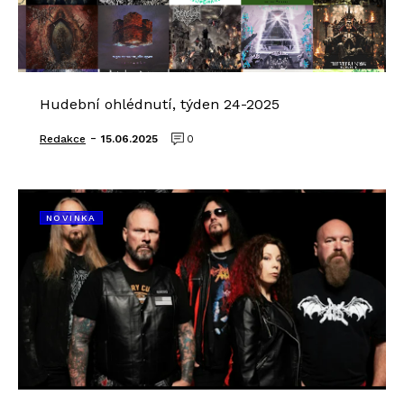
Hudební ohlédnutí, týden 24-2025
-
Redakce
15.06.2025
0
NOVINKA