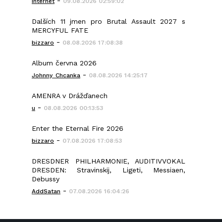
-
Internet
09.08.2026 02:59:02
Dalších 11 jmen pro Brutal Assault 2027 s
MERCYFUL FATE
-
bizzaro
08.08.2026 17:08:38
Album června 2026
-
Johnny_Chcanka
08.08.2026 14:25:17
AMENRA v Drážďanech
-
u
08.08.2026 00:13:53
Enter the Eternal Fire 2026
-
bizzaro
07.08.2026 17:08:53
DRESDNER PHILHARMONIE, AUDITIVVOKAL
DRESDEN: Stravinskij, Ligeti, Messiaen,
Debussy
-
AddSatan
07.08.2026 16:04:26