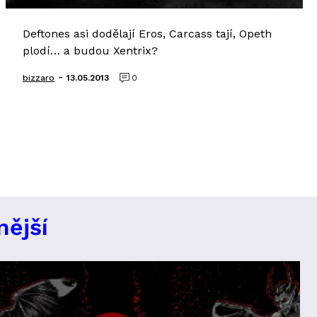
Deftones asi dodělají Eros, Carcass tají, Opeth
plodí… a budou Xentrix?
-
bizzaro
13.05.2013
0
nější