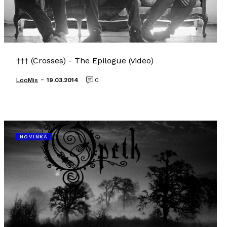
††† (Crosses) - The Epilogue (video)
-
LooMis
19.03.2014
0
NOVINKA