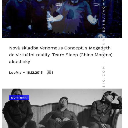
Nová skladba Venomous Concept, s Megadeth
do virtuální reality, Team Sleep (Chino Moreno)
akusticky
-
LooMis
18.12.2015
1
NOVINKA