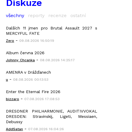
Diskuze
všechny
reporty
recenze
ostatní
Dalších 11 jmen pro Brutal Assault 2027 s
MERCYFUL FATE
-
Zero
09.08.2026 16:50:19
Album června 2026
-
Johnny_Chcanka
08.08.2026 14:25:17
AMENRA v Drážďanech
-
u
08.08.2026 00:13:53
Enter the Eternal Fire 2026
-
bizzaro
07.08.2026 17:08:53
DRESDNER PHILHARMONIE, AUDITIVVOKAL
DRESDEN: Stravinskij, Ligeti, Messiaen,
Debussy
-
AddSatan
07.08.2026 16:04:26