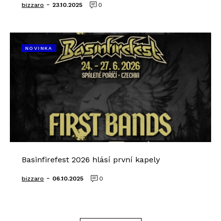
-
bizzaro
23.10.2025
0
NOVINKA
Basinfirefest 2026 hlásí první kapely
-
bizzaro
06.10.2025
0