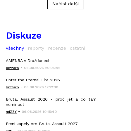
Načíst další
Diskuze
všechny
reporty
recenze
ostatní
AMENRA v Drážďanech
-
bizzaro
06.08.2026 20:05:46
Enter the Eternal Fire 2026
-
bizzaro
06.08.2026 12:12:30
Brutal Assault 2026 - proč jet a co tam
neminout
-
mIZZY
06.08.2026 10:15:40
První kapely pro Brutal Assault 2027
-