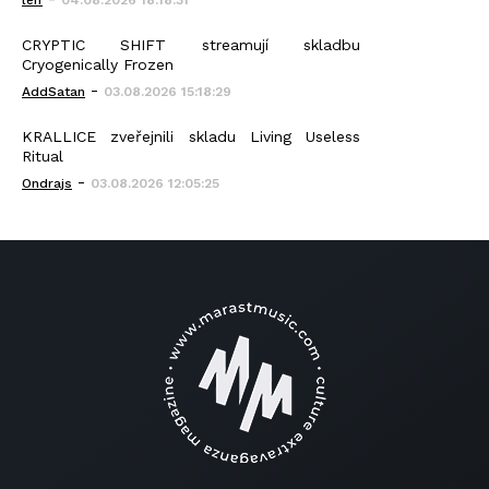
leif
04.08.2026 18:18:31
CRYPTIC SHIFT streamují skladbu
Cryogenically Frozen
-
AddSatan
03.08.2026 15:18:29
KRALLICE zveřejnili skladu Living Useless
Ritual
-
Ondrajs
03.08.2026 12:05:25