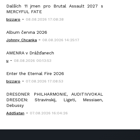
Dalších 11 jmen pro Brutal Assault 2027 s
MERCYFUL FATE
-
bizzaro
08.08.2026 17:08:38
Album června 2026
-
Johnny_Chcanka
08.08.2026 14:25:17
AMENRA v Drážďanech
-
u
08.08.2026 00:13:53
Enter the Eternal Fire 2026
-
bizzaro
07.08.2026 17:08:53
DRESDNER PHILHARMONIE, AUDITIVVOKAL
DRESDEN: Stravinskij, Ligeti, Messiaen,
Debussy
-
AddSatan
07.08.2026 16:04:26