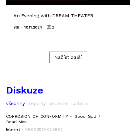
An Evening with DREAM THEATER
-
SSI
10.11.2024
2
Načíst další
Diskuze
všechny
reporty
recenze
ostatní
CORROSION OF CONFORMITY – Good God /
Baad Man
-
Internet
09.08.2026 02:59:02