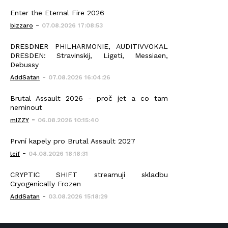
Enter the Eternal Fire 2026
-
bizzaro
07.08.2026 17:08:53
DRESDNER PHILHARMONIE, AUDITIVVOKAL
DRESDEN: Stravinskij, Ligeti, Messiaen,
Debussy
-
AddSatan
07.08.2026 16:04:26
Brutal Assault 2026 - proč jet a co tam
neminout
-
mIZZY
06.08.2026 10:15:40
První kapely pro Brutal Assault 2027
-
leif
04.08.2026 18:18:31
CRYPTIC SHIFT streamují skladbu
Cryogenically Frozen
-
AddSatan
03.08.2026 15:18:29