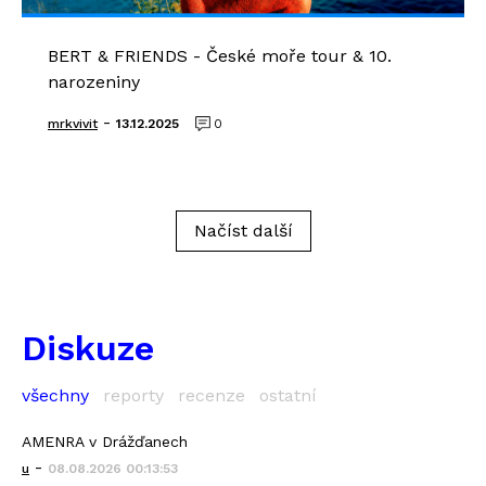
BERT & FRIENDS - České moře tour & 10.
narozeniny
-
mrkvivit
13.12.2025
0
Načíst další
Diskuze
všechny
reporty
recenze
ostatní
AMENRA v Drážďanech
-
u
08.08.2026 00:13:53