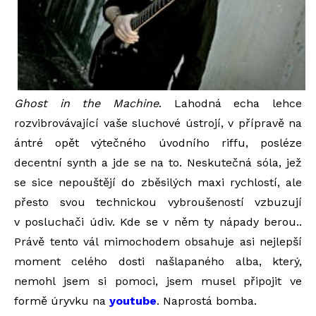
Ghost in the Machine
. Lahodná echa lehce
rozvibrovávající vaše sluchové ústrojí, v přípravě na
ántré opět výtečného úvodního riffu, posléze
decentní synth a jde se na to. Neskutečná sóla, jež
se sice nepouštějí do zběsilých maxi rychlostí, ale
přesto svou technickou vybroušeností vzbuzují
v posluchači údiv. Kde se v něm ty nápady berou..
Právě tento vál mimochodem obsahuje asi nejlepší
moment celého dosti našlapaného alba, který,
nemohl jsem si pomoci, jsem musel připojit ve
formě úryvku na
youtube
. Naprostá bomba.