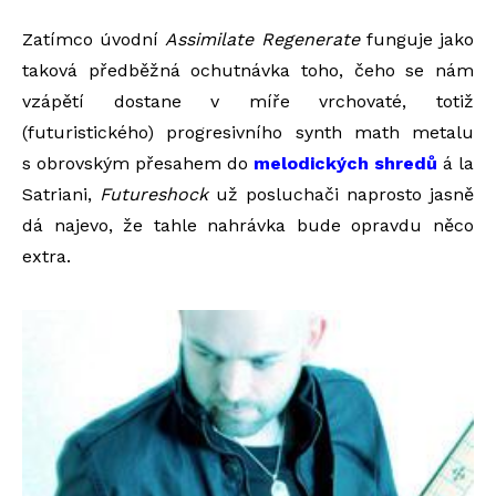
Zatímco úvodní
Assimilate Regenerate
funguje jako
taková předběžná ochutnávka toho, čeho se nám
vzápětí dostane v míře vrchovaté, totiž
(futuristického) progresivního synth math metalu
s obrovským přesahem do
melodických shredů
á la
Satriani,
Futureshock
už posluchači naprosto jasně
dá najevo, že tahle nahrávka bude opravdu něco
extra.