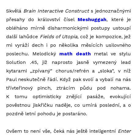
Skvělá
Brain Interactive Construct
s jednoznačnými
přesahy do království čísel
Meshuggah
, které je
obléháno mírně disharmonickými postupy ustoupí
další lahůdce
Fields of Utopia
, což je kompozice, jež
mi vyráží dech i po několika měsících usilovného
poslechu. Melodický
math death
metal ve stylu
Solution .45, již naprosto jasně vymezený lead
kytarami „zpívaný“ chorus/refrén a „sloka“, v níž
Paul neskutečně řádí. Když pak svolí a vybalí na nás
třívteřinový pinch, ztrácím půdu pod nohama.
K tomu optimisticky znějící pasáže, evokující
pověstnou jiskřičku naděje, co umírá poslední, a o
pozdně letní pohodu je postaráno.
Ovšem to není vše, čeká nás ještě inteligentní
Enter