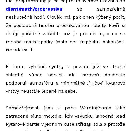
Bicí programming je na naprosto světové úrovni a do
djent/math/progressivu
se samozřejmě
neskutečně hodí. Člověk má pak onen kýžený pocit,
že poslouchá hudbu produkovanou roboty, kteří si
chtějí pořádně zařádit, což je přesně to, o co se
mnohé math spolky často bez úspěchu pokoušejí.
Ne tak Paul.
K tomu výtečné synthy v pozadí, jež ve druhé
skladbě vůbec neruší, ale zároveň dokonale
podporují atmosféru, a minimálně tři, čtyři kytarové
vrstvy neustále lepené na sebe.
Samozřejmostí jsou u pana Wardinghama také
zatraceně silné melodie, kdy vskutku lahodné lead
kytarové partie v jednom kuse střídají sóla a protože