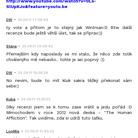
http://www.youtube.com/watch?v=0Ls-
SlUpKJo&feature=youtu.be
-
DW
25.09.11 17:29:46
ty vole a přitom je to stejný jak Wintrsan:D Btw další
recenze bude ještě větší úlet, tak se připrav:))
-
Stana
25.09.11 14:08:45
Přemejšlím kdy naposledy se mi stalo, že něco zde tolik
chválenýho mě nebavilo.. tohle je asi poprvý :))
-
DW
24.09.11 15:38:29
No nevim, bude to mít kluk sakra těžký překonat sám
sebe:)
-
Kuba
24.09.11 13:25:52
Díky recenzi jsem se k tomu zase vrátil a jedu pořád :D
Mimochodem v roce 2012 nová deska - "The Human
Affliction". Tak uvidíme, zda si udrží tuto laťku.
-
LooMis
23.09.11 11:45:23