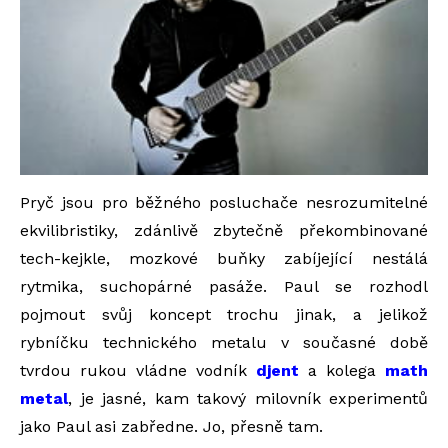
Pryč jsou pro běžného posluchače nesrozumitelné
ekvilibristiky, zdánlivě zbytečně překombinované
tech-kejkle, mozkové buňky zabíjející nestálá
rytmika, suchopárné pasáže. Paul se rozhodl
pojmout svůj koncept trochu jinak, a jelikož
rybníčku technického metalu v současné době
tvrdou rukou vládne vodník
djent
a kolega
math
metal
, je jasné, kam takový milovník experimentů
jako Paul asi zabředne. Jo, přesně tam.