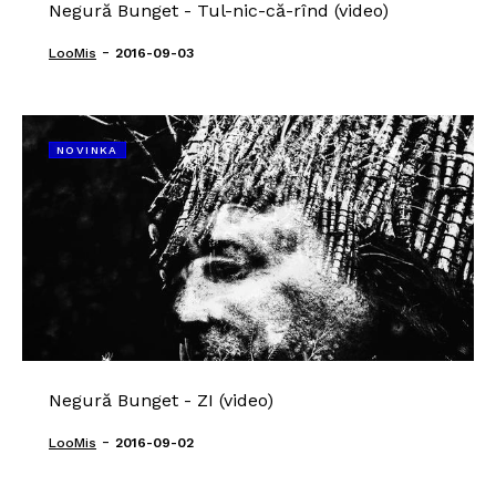
Negură Bunget - Tul-nic-că-rînd (video)
-
LooMis
2016-09-03
NOVINKA
Negură Bunget - ZI (video)
-
LooMis
2016-09-02