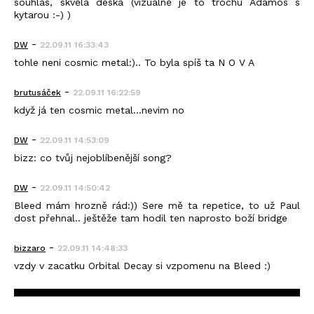
souhlas, skvělá deska (vizuálně je to trochu Adamos s
kytarou :-) )
-
DW
22.09.11 16:33:43
tohle neni cosmic metal:).. To byla spíš ta N O V A
-
brutusáček
22.09.11 16:22:59
když já ten cosmic metal...nevim no
-
DW
22.09.11 14:53:09
bizz: co tvůj nejoblíbenější song?
-
DW
22.09.11 14:50:42
Bleed mám hrozně rád:)) Sere mě ta repetice, to už Paul
dost přehnal.. ještěže tam hodil ten naprosto boží bridge
-
bizzaro
22.09.11 14:48:33
vzdy v zacatku Orbital Decay si vzpomenu na Bleed :)