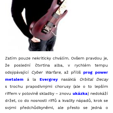
Zatím pouze nekriticky chválím. Ovšem pravdou je,
že poslední čtvrtina alba, v rychlém tempu
odsýpávající
Cyber Warfare
, až příliš
prog power
metalem
á la
Evergrey
nasáklá
Orbital Decay
s trochu prapodivnými chorusy (ale o to lepším
riffem v polovině skladby – znovu
ukázka
) nedokáží
držet, co do nosnosti riffů a kvality nápadů, krok se
svými předchůdkyněmi, ale přesto se jedná o