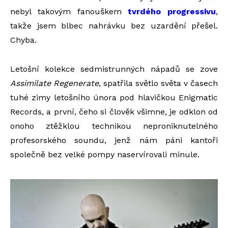
nebyl takovým fanouškem
tvrdého progressivu
,
takže jsem blbec nahrávku bez uzardění přešel.
Chyba.
Letošní kolekce sedmistrunných nápadů se zove
Assimilate Regenerate
, spatřila světlo světa v časech
tuhé zimy letošního února pod hlavičkou Enigmatic
Records, a první, čeho si člověk všimne, je odklon od
onoho ztěžklou technikou neproniknutelného
profesorského soundu, jenž nám páni kantoři
společně bez velké pompy naservírovali minule.