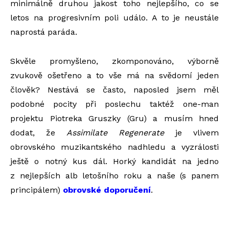
minimálně druhou jakost toho nejlepšího, co se
letos na progresivním poli událo. A to je neustále
naprostá paráda.
Skvěle promyšleno, zkomponováno, výborně
zvukově ošetřeno a to vše má na svědomí jeden
člověk? Nestává se často, naposled jsem měl
podobné pocity při poslechu taktéž one-man
projektu Piotreka Gruszky (Gru) a musím hned
dodat, že
Assimilate Regenerate
je vlivem
obrovského muzikantského nadhledu a vyzrálosti
ještě o notný kus dál. Horký kandidát na jedno
z nejlepších alb letošního roku a naše (s panem
principálem)
obrovské doporučení
.