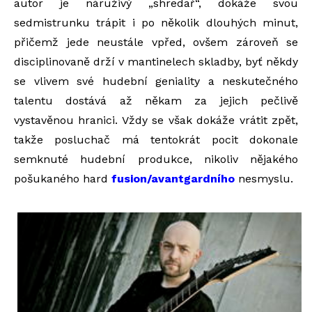
autor je náruživý „shredař“, dokáže svou
sedmistrunku trápit i po několik dlouhých minut,
přičemž jede neustále vpřed, ovšem zároveň se
disciplinovaně drží v mantinelech skladby, byť někdy
se vlivem své hudební geniality a neskutečného
talentu dostává až někam za jejich pečlivě
vystavěnou hranici. Vždy se však dokáže vrátit zpět,
takže posluchač má tentokrát pocit dokonale
semknuté hudební produkce, nikoliv nějakého
pošukaného hard
fusion/avantgardního
nesmyslu.