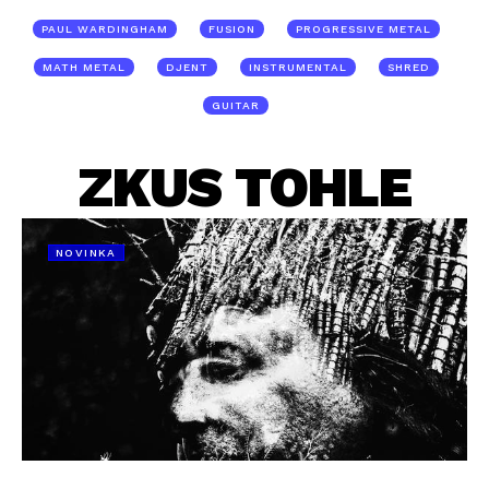
PAUL WARDINGHAM
FUSION
PROGRESSIVE METAL
MATH METAL
DJENT
INSTRUMENTAL
SHRED
GUITAR
ZKUS TOHLE
NOVINKA