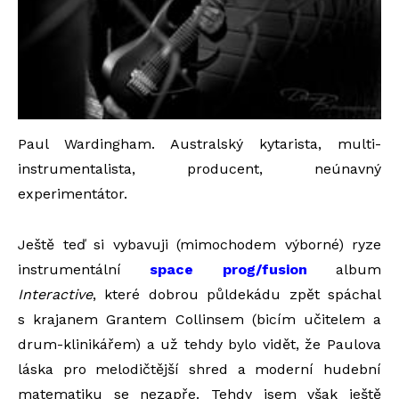
Paul Wardingham. Australský kytarista, multi-
instrumentalista, producent, neúnavný
experimentátor.
Ještě teď si vybavuji (mimochodem výborné) ryze
instrumentální
space prog/fusion
album
Interactive
, které dobrou půldekádu zpět spáchal
s krajanem Grantem Collinsem (bicím učitelem a
drum-klinikářem) a už tehdy bylo vidět, že Paulova
láska pro melodičtější shred a moderní hudební
matematiku se nezapře. Tehdy jsem však ještě