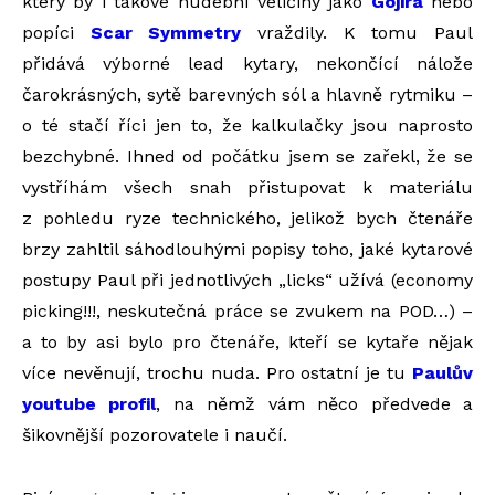
který by i takové hudební veličiny jako
Gojira
nebo
popíci
Scar Symmetry
vraždily. K tomu Paul
přidává výborné lead kytary, nekončící nálože
čarokrásných, sytě barevných sól a hlavně rytmiku –
o té stačí říci jen to, že kalkulačky jsou naprosto
bezchybné. Ihned od počátku jsem se zařekl, že se
vystříhám všech snah přistupovat k materiálu
z pohledu ryze technického, jelikož bych čtenáře
brzy zahltil sáhodlouhými popisy toho, jaké kytarové
postupy Paul při jednotlivých „licks“ užívá (economy
picking!!!, neskutečná práce se zvukem na POD…) –
a to by asi bylo pro čtenáře, kteří se kytaře nějak
více nevěnují, trochu nuda. Pro ostatní je tu
Paulův
youtube profil
, na němž vám něco předvede a
šikovnější pozorovatele i naučí.