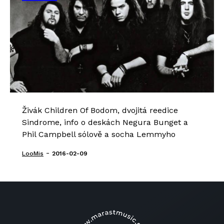
Živák Children Of Bodom, dvojitá reedice
Sindrome, info o deskách Negura Bunget a
Phil Campbell sólově a socha Lemmyho
-
LooMis
2016-02-09