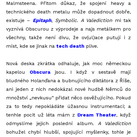
Malmsteena. Přitom důkaz, že spojení heavy a
technického death metalu může dopadnout dobře,
existuje –
Epitaph
,
Symbolic
.
A Valediction
mi tak
vyznívá Obscurou z výprodeje a najs metálkem pro
všechny, takže není divu, že ov(ul)ace putují i z
míst, kde se jinak na
tech death
plive.
Nová deska zkrátka odhaluje, jak moc německou
kapelou
Obscura
jsou. I když v sestavě mají
bludného Holanďana a bubnujícího diktátora z Říše,
ani jeden z nich nedokázal nové hudbě Němců do
množství „nevkusu“ přidat něco osvěžujícího. Pokud
za to tedy nepokládáte úžasnou instrumentaci; a
tenhle pocit už léta mám z
Dream Theater
, když
odmyslíme jejich poslední album.
A Valediction
bohužel chybí hlubší, spojující myšlenky, tohle je