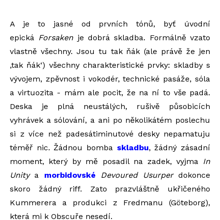
A je to jasné od prvních tónů, byť úvodní
epická
Forsaken
je dobrá skladba. Formálně vzato
vlastně všechny. Jsou tu tak ňák (ale právě že jen
‚tak ňák‘) všechny charakteristické prvky: skladby s
vývojem, zpěvnost i vokodér, technické pasáže, sóla
a virtuozita - mám ale pocit, že na ní to vše padá.
Deska je plná neustálých, rušivě působicích
vyhrávek a sólování, a ani po několikátém poslechu
si z více než padesátiminutové desky nepamatuju
téměř nic. Žádnou bomba
skladbu
, žádný zásadní
moment, který by mě posadil na zadek, vyjma
In
Unity
a
morbidovské
Devoured Usurper
dokonce
skoro žádný riff. Zato prazvláštně ukřičeného
Kummerera a produkci z Fredmanu (Göteborg),
která mi k Obscuře nesedí.