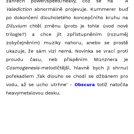
žánrech power/speed/heavy, což se na
A
Valediction
abnormálně projevuje. Kummerer buď
po dokončení dlouholetého koncepčního kruhu na
Diluvium
chtěl změnu (proto je tohle
úvod nové
trilogie?) a chce jít zpřístupněním (rozuměj
zobyčejněním) muziky nahoru, anebo se prostě
ukazuje, že sám vizi nemá. Novinka se vrací proti
proudu času, neb přispěním Münznera je
Cosmogenesis
-melodičtější, hlavně bych ji shrnul
pořekadlem ‚Tak dlouho se chodí se džbánem pro
vodu, až se ucho utrhne‘ -
Obscura
totiž natočila
heavymetalovou desku.