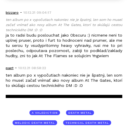
-
bizzaro
10.12.21 09:04:17
ten album po x vypočutiach nakoniec nie je špatný, len som ho musel
začať vnímať ako novy album At The Gates, ktorí to skúšajú cestou
technického DM :D :D
ja to radsi budu poslouchat jako Obscuru :) nicmene neni to
uplnej pruser, proto i furt to hodnoceni nad prumer, ale me
tu serou ty vsudypritomny heavy vyhravky, rusi me to pri
poslechu, odpoutava pozornost, zabiji to podklad/zaklady
hudby, zni to jak At The Flames se solujicim Yngwiem
-
paet
10.12.21 08:58:22
ten album po x vypočutiach nakoniec nie je špatný, len som
ho musel začať vnímať ako novy album At The Gates, ktorí
to skúšajú cestou technického DM :D :D
A VALEDICTION
DEATH METAL
MELODIC DEATH METAL
TECHNICAL DEATH METAL