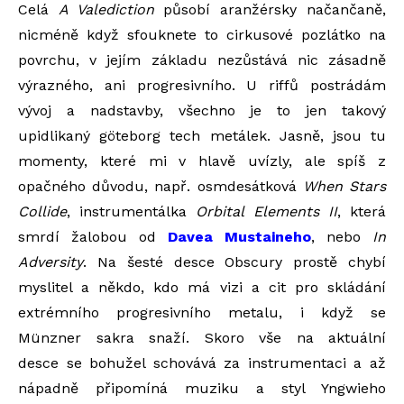
Celá
A Valediction
působí aranžérsky načančaně,
nicméně když sfouknete to cirkusové pozlátko na
povrchu, v jejím základu nezůstává nic zásadně
výrazného, ani progresivního. U riffů postrádám
vývoj a nadstavby, všechno je to jen takový
upidlikaný göteborg tech metálek. Jasně, jsou tu
momenty, které mi v hlavě uvízly, ale spíš z
opačného důvodu, např. osmdesátková
When Stars
Collide
, instrumentálka
Orbital Elements II
, která
smrdí žalobou od
Davea Mustaineho
, nebo
In
Adversity
. Na šesté desce Obscury prostě chybí
myslitel a někdo, kdo má vizi a cit pro skládání
extrémního progresivního metalu, i když se
Münzner sakra snaží. Skoro vše na aktuální
desce se bohužel schovává za instrumentaci a až
nápadně připomíná muziku a styl Yngwieho