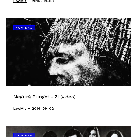
-
LooMis
2016-09-03
NOVINKA
Negură Bunget - ZI (video)
-
LooMis
2016-09-02
NOVINKA