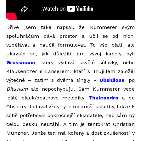
Dříve jsem také napsal, že Kummerer svým
spoluhráčům dává prostor a učil se od nich,
vzdělával a naučil formulovat. To vše platí, ale
ukázalo se, jak důležití pro vývoj kapely byli
Grossmann
, který vydává skvělé sólovky, nebo
Klausenitzer s Lanserem, kteří s Trujillem založili
výtečné – zatím s dvěma singly –
Obsidious
; po
Diluvium
ale nepochybuju. Sám Kummerer vede
ještě black/deathové melodiky
Thulcandra
a do
Obscury dodával vždy ty jednodušší skladby, takže k
sobě potřeboval pokročilejší skladatele, neb sám by
celou desku neutáhl. A tím je tentokrát Christian
Münzner. Jenže ten má kořeny a dost zkušeností v