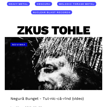
HEAVY METAL
OBSCURA
MELODIC THRASH METAL
NUCLEAR BLAST RECORDS
ZKUS TOHLE
NOVINKA
Negură Bunget - Tul-nic-că-rînd (video)