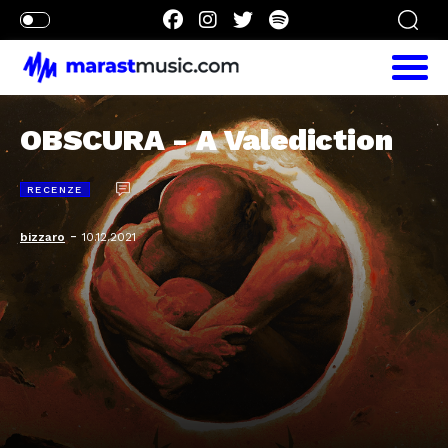
OBSCURA - A Valediction
RECENZE
-
bizzaro
10.12.2021