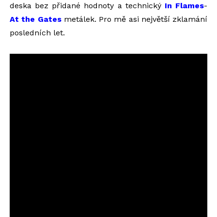
deska bez přidané hodnoty a technický
In Flames
-
At the Gates
metálek. Pro mě asi největší zklamání
posledních let.