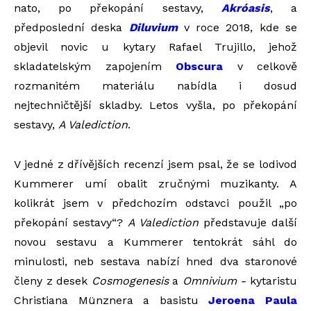
nato, po překopání sestavy,
Akróasis
, a
předposlední deska
Diluvium
v roce 2018, kde se
objevil novic u kytary Rafael Trujillo, jehož
skladatelským zapojením
Obscura
v celkově
rozmanitém materiálu nabídla i dosud
nejtechničtější skladby. Letos vyšla, po překopání
sestavy,
A Valediction
.
V jedné z dřívějších recenzí jsem psal, že se lodivod
Kummerer umí obalit zručnými muzikanty. A
kolikrát jsem v předchozím odstavci použil „po
překopání sestavy“?
A Valediction
představuje další
novou sestavu a Kummerer tentokrát sáhl do
minulosti, neb sestava nabízí hned dva staronové
členy z desek
Cosmogenesis
a
Omnivium -
kytaristu
Christiana Münznera a basistu
Jeroen
a Paula