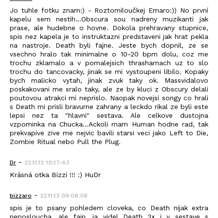
Jo tuhle fotku znam:) - Roztomiloučkej Emaro:)) No první
kapelu sem nestih...Obscura sou nadreny muzikanti jak
prase, ale hudebne o hovne. Dokola prehravany stupnice,
spis nez kapela je to instruktazni predstaveni jak hrat pekla
na nastroje. Death byli fajne. Jeste bych dopnil, ze se
vsechno hralo tak minimalne o 10-20 bpm dolu, coz me
trochu zklamalo a v pomalejsich thrasharnach uz to slo
trochu do tancovacky, jinak se mi vystoupeni libilo. Kopaky
bych malicko vytah, jinak zvuk taky ok. Massvidalovo
poskakovani me sralo taky, ale ze by kluci z Obscury delali
poutovou atrakci mi neprislo. Naopak novejsi songy co hrali
s Death mi prisli bravurne zahrany a leckdo rikal ze byli este
lepsi nez ta "hlavni" sestava. Ale celkove dustojna
vzpominka na Chucka...Ackoli mam Human hodne rad, tak
prekvapive zive me nejvic bavili starsi veci jako Left to Die,
Zombie Ritual nebo Pull the Plug.
-
Dr
22.11.13 10:17:43
Krásná otka Bizzi !!! :) HuDr
-
bizzaro
22.11.13 09:08:08
spis je to psany pohledem cloveka, co Death nijak extra
neposloucha, ale fajn. ja videl Death 3x i v sestave s