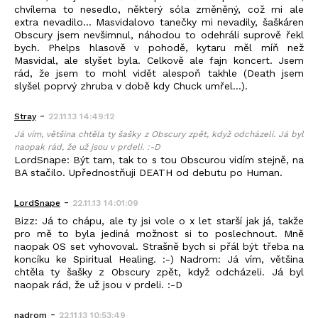
chvílema to nesedlo, některý sóla změněný, což mi ale
extra nevadilo... Masvidalovo tanečky mi nevadily, šaškáren
Obscury jsem nevšimnul, náhodou to odehráli suprově řekl
bych. Phelps hlasově v pohodě, kytaru měl míň než
Masvidal, ale slyšet byla. Celkově ale fajn koncert. Jsem
rád, že jsem to mohl vidět alespoň takhle (Death jsem
slyšel poprvý zhruba v době kdy Chuck umřel...).
-
Stray
22.11.13 14:49:12
Já vím, většina chtěla ty šašky z Obscury zpět, když odcházeli. Já byl
naopak rád, že už jsou v prdeli. :-D
LordSnape: Být tam, tak to s tou Obscurou vidím stejně, na
BA stačilo. Upřednostňuji DEATH od debutu po Human.
-
LordSnape
22.11.13 14:01:09
Bizz: Já to chápu, ale ty jsi vole o x let starší jak já, takže
pro mě to byla jediná možnost si to poslechnout. Mně
naopak OS set vyhovoval. Strašně bych si přál být třeba na
koncíku ke Spiritual Healing. :-) Nadrom: Já vím, většina
chtěla ty šašky z Obscury zpět, když odcházeli. Já byl
naopak rád, že už jsou v prdeli. :-D
-
nadrom
22.11.13 10:53:49