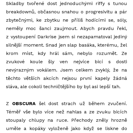
Skladby tvořené dost jednoduchými riffy s tunou
breakdownů, občasnou snahou o progresivitu a pár
zbytečnými, ke zbytku ne příliš hodícími se, sóly,
neměly moc šanci zaujmout. Abych pravdu řekl,
z vystoupení Darkrise jsem si nezapamatoval jediný
silnější moment. Snad jen slap basáka, kterému, žel
krom míst, kdy hrál sám, nebylo rozumět. Ze
zvukové koule šly ven nejvíce bicí s dosti
nevýrazným vokálem. Jsem celkem zvyklý, že na
těchto větších akcích nejsou první kapely žádná
sláva, ale cokoli techničtějšího by byl asi lepší tah.
Z
OBSCURA
šel dost strach už během zvučení.
Téměř vše bylo více než nahlas a ze zvuku bicích
stoupaly chlupy na ruce. Přechody zněly hrozně
uměle a kopáky vyloženě jako když se liskne do