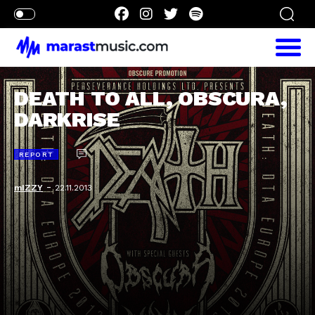
DEATH TO ALL, OBSCURA,
DARKRISE
REPORT
-
mIZZY
22.11.2013