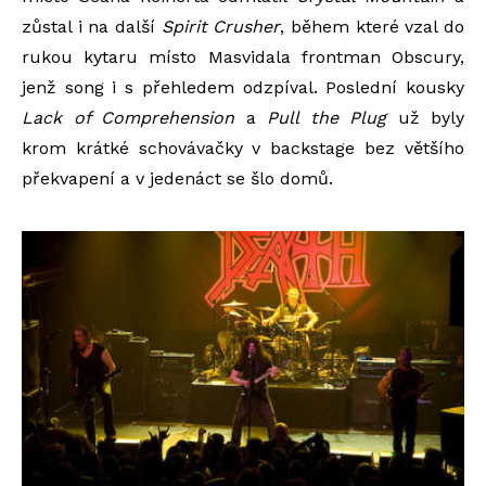
zůstal i na další
Spirit Crusher
, během které vzal do
rukou kytaru místo Masvidala frontman Obscury,
jenž song i s přehledem odzpíval. Poslední kousky
Lack of Comprehension
a
Pull the Plug
už byly
krom krátké schovávačky v backstage bez většího
překvapení a v jedenáct se šlo domů.