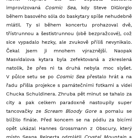
improvizovaná
Cosmic Sea
, kdy Steve DiGiorgio
během basového sóla do baskytary spíše nehudebně
mlátil. Ty si během koncertu prohazoval dvě,
třístrunnou a šestistrunnou (obě bezpražcové), což
sice vypadalo hezky, ale zvukově příliš nevynikalo.
Čekal jsem ji mnohem výraznější. Naopak
Masvidalova kytara byla zefektovaná a zkreslená
natolik, že přes ni ta druhá nebyla moc slyšet.
V půlce setu se po
Cosmic Sea
přestalo hrát a na
řadu přišla projekce s památečními fotkami a videi
Chucka Schuldinera. Zhruba pět minut se tahalo za
city a pak celkem paradoxně nastoupily super
tancovačky ze
Scream Bloody Gore
a pomalu se
blížilo finále. Před koncem se na pódiu za bicími
opět ukázal Hannes Grossmann z Obscury, který
místo Seana Reinerta odmlátil
Crystal Mountain
a