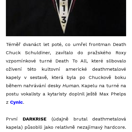
Téměř dvanáct let poté, co umřel frontman Death
Chuck Schuldiner, zavítalo do pražského Roxy
vzpomínkové turné Death To All, které slibovalo
oživení této kultovní americké deathmetalové
kapely v sestavě, která byla po Chuckově boku
během nahrávání desky
Human
. Kapelu na turné na
postu vokalisty a kytaristy doplnil ještě Max Phelps
z
Cynic
.
První
DARKRISE
(údajně brutal deathmetalová
kapela) působili jako relativně nezajímavý hardcore.