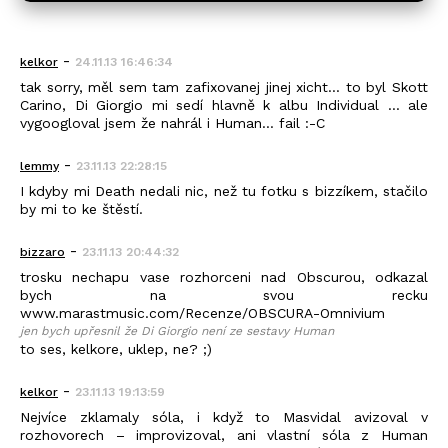
-
kelkor
24.11.13 16:46:34
tak sorry, měl sem tam zafixovanej jinej xicht... to byl Skott
Carino, Di Giorgio mi sedí hlavně k albu Individual ... ale
vygoogloval jsem že nahrál i Human... fail :-C
-
lemmy
23.11.13 22:28:15
I kdyby mi Death nedali nic, než tu fotku s bizzíkem, stačilo
by mi to ke štěstí.
-
bizzaro
23.11.13 20:44:32
trosku nechapu vase rozhorceni nad Obscurou, odkazal
bych na svou recku
www.marastmusic.com/Recenze/OBSCURA-Omnivium
jen bych upřesnil že Di Giorgio není ze sestavy Human
to ses, kelkore, uklep, ne? ;)
-
kelkor
23.11.13 19:13:59
Nejvíce zklamaly sóla, i když to Masvidal avizoval v
rozhovorech – improvizoval, ani vlastní sóla z Human