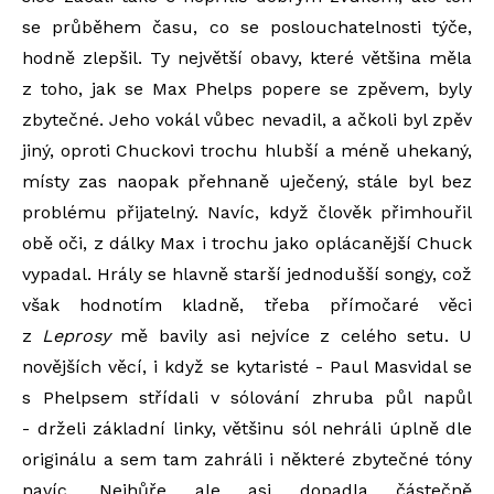
se průběhem času, co se poslouchatelnosti týče,
hodně zlepšil. Ty největší obavy, které většina měla
z toho, jak se Max Phelps popere se zpěvem, byly
zbytečné. Jeho vokál vůbec nevadil, a ačkoli byl zpěv
jiný, oproti Chuckovi trochu hlubší a méně uhekaný,
místy zas naopak přehnaně uječený, stále byl bez
problému přijatelný. Navíc, když člověk přimhouřil
obě oči, z dálky Max i trochu jako oplácanější Chuck
vypadal. Hrály se hlavně starší jednodušší songy, což
však hodnotím kladně, třeba přímočaré věci
z
Leprosy
mě bavily asi nejvíce z celého setu. U
novějších věcí, i když se kytaristé - Paul Masvidal se
s Phelpsem střídali v sólování zhruba půl napůl
- drželi základní linky, většinu sól nehráli úplně dle
originálu a sem tam zahráli i některé zbytečné tóny
navíc. Nejhůře ale asi dopadla částečně