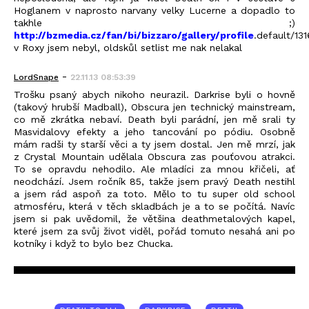
Hoglanem v naprosto narvany velky Lucerne a dopadlo to
takhle ;)
http://bzmedia.cz/fan/bi/bizzaro/gallery/profile
.default/13
v Roxy jsem nebyl, oldskůl setlist me nak nelakal
-
LordSnape
22.11.13 08:53:39
Trošku psaný abych nikoho neurazil. Darkrise byli o hovně
(takový hrubší Madball), Obscura jen technický mainstream,
co mě zkrátka nebaví. Death byli parádní, jen mě srali ty
Masvidalovy efekty a jeho tancování po pódiu. Osobně
mám radši ty starší věci a ty jsem dostal. Jen mě mrzí, jak
z Crystal Mountain udělala Obscura zas pouťovou atrakci.
To se opravdu nehodilo. Ale mladíci za mnou křičeli, ať
neodchází. Jsem ročník 85, takže jsem pravý Death nestihl
a jsem rád aspoň za toto. Mělo to tu super old school
atmosféru, která v těch skladbách je a to se počítá. Navíc
jsem si pak uvědomil, že většina deathmetalových kapel,
které jsem za svůj život viděl, pořád tomuto nesahá ani po
kotníky i když to bylo bez Chucka.