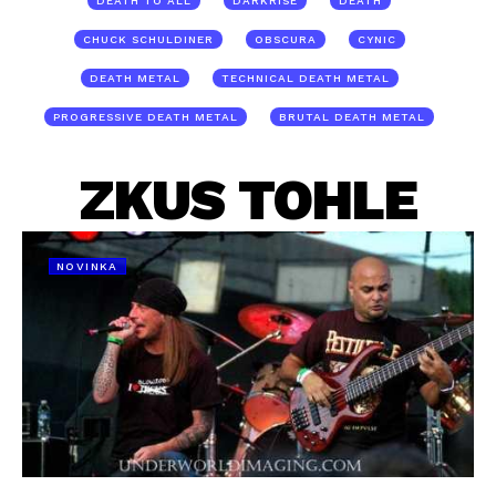
DEATH TO ALL
DARKRISE
DEATH
CHUCK SCHULDINER
OBSCURA
CYNIC
DEATH METAL
TECHNICAL DEATH METAL
PROGRESSIVE DEATH METAL
BRUTAL DEATH METAL
ZKUS TOHLE
NOVINKA