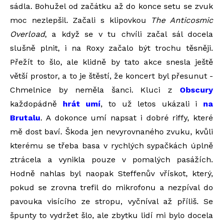
sádla. Bohužel od začátku až do konce setu se zvuk
moc nezlepšil. Začali s klipovkou
The Anticosmic
Overload
, a když se v tu chvíli začal sál docela
slušně plnit, i na Roxy začalo být trochu těsněji.
Přežít to šlo, ale klidně by tato akce snesla ještě
větší prostor, a to je štěstí, že koncert byl přesunut -
Chmelnice by neměla šanci. Kluci z
Obscury
každopádně
hrát umí
, to už letos ukázali i
na
Brutalu
. A dokonce umí napsat i dobré riffy, které
mě dost baví. Škoda jen nevyrovnaného zvuku, kvůli
kterému se třeba basa v rychlých sypačkách úplně
ztrácela a vynikla pouze v pomalých pasážích.
Hodně nahlas byl naopak Steffenův vřískot, který,
pokud se zrovna trefil do mikrofonu a nezpíval do
pavouka visícího ze stropu, vyčníval až příliš. Se
špunty to vydržet šlo, ale zbytku lidí mi bylo docela