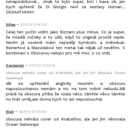
nenapodoboval... Jinak to bylo super, bicí i basa ok, jen
bych upřesnil že Di Giorgio není ze sestavy Human...
DEAAATHHH!!!
-
Střap
23.11.13 13:47:51
Celej ten počin vidím jako Bizzaro plus mínus. Co je super,
že mladší ročníky si to užili, když to originál prostě nejde.
Nevím já osobně mám nejraději Symbolic a Individual.
Reinertovi a Masvidalovi ten metal tak nějak už nevěřím. V
kombinaci s Obscurou nebylo pro mě moc o co stát.
-
frantajetel
23.11.13 12:23:19
obscura nehrála cover od Krabathor, ale jen jim věnovala Ocean
Gateways
dík za upřesnění anglicky neumím a obscuru
naposlouchanou nemám a nic na tom měnit nebudu.Mě
právě ta obscura přišla že vzala něco támhle něco támhle
no hrát uměj,ale doma bych to asi neposlouchal.
-
Wajt
23.11.13 07:51:00
obscura nehrála cover od Krabathor, ale jen jim věnovala
Ocean Gateways