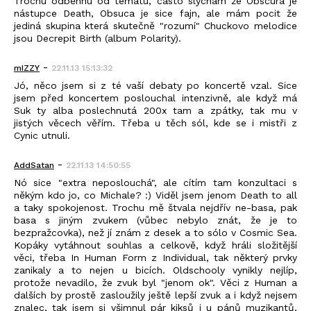
Trochu odběhnu od tématu, často slýchám že Obscura je
nástupce Death, Obsuca je sice fajn, ale mám pocit že
jediná skupina která skutečně "rozumí" Chuckovo melodice
jsou Decrepit Birth (album Polarity).
-
mIZZY
22.11.13 15:13:32
Jó, něco jsem si z té vaší debaty po koncertě vzal. Sice
jsem před koncertem poslouchal intenzivně, ale když má
Suk ty alba poslechnutá 200x tam a zpátky, tak mu v
jistých věcech věřím. Třeba u těch sól, kde se i mistři z
Cynic utnuli.
-
AddSatan
22.11.13 14:50:55
Nó sice "extra neposlouchá", ale cítím tam konzultaci s
někým kdo jo, co Michale? :) Viděl jsem jenom Death to all
a taky spokojenost. Trochu mě štvala nejdřív ne-basa, pak
basa s jiným zvukem (vůbec nebylo znát, že je to
bezpražcovka), než jí znám z desek a to sólo v Cosmic Sea.
Kopáky vytáhnout souhlas a celkově, když hráli složitější
věci, třeba In Human Form z Individual, tak některý prvky
zanikaly a to nejen u bicích. Oldschooly vynikly nejlíp,
protože nevadilo, že zvuk byl "jenom ok". Věci z Human a
dalších by prostě zasloužily ještě lepší zvuk a i když nejsem
znalec, tak jsem si všimnul pár kiksů i u pánů muzikantů,