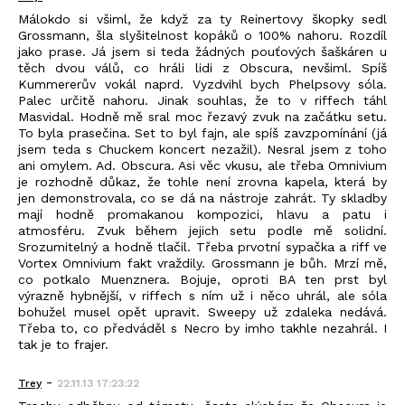
Málokdo si všiml, že když za ty Reinertovy škopky sedl
Grossmann, šla slyšitelnost kopáků o 100% nahoru. Rozdíl
jako prase. Já jsem si teda žádných pouťových šaškáren u
těch dvou válů, co hráli lidi z Obscura, nevšiml. Spíš
Kummererův vokál naprd. Vyzdvihl bych Phelpsovy sóla.
Palec určitě nahoru. Jinak souhlas, že to v riffech táhl
Masvidal. Hodně mě sral moc řezavý zvuk na začátku setu.
To byla prasečina. Set to byl fajn, ale spíš zavzpomínání (já
jsem teda s Chuckem koncert nezažil). Nesral jsem z toho
ani omylem. Ad. Obscura. Asi věc vkusu, ale třeba Omnivium
je rozhodně důkaz, že tohle není zrovna kapela, která by
jen demonstrovala, co se dá na nástroje zahrát. Ty skladby
mají hodně promakanou kompozici, hlavu a patu i
atmosféru. Zvuk během jejich setu podle mě solidní.
Srozumitelný a hodně tlačil. Třeba prvotní sypačka a riff ve
Vortex Omnivium fakt vraždily. Grossmann je bůh. Mrzí mě,
co potkalo Muenznera. Bojuje, oproti BA ten prst byl
výrazně hybnější, v riffech s ním už i něco uhrál, ale sóla
bohužel musel opět upravit. Sweepy už zdaleka nedává.
Třeba to, co předváděl s Necro by imho takhle nezahrál. I
tak je to frajer.
-
Trey
22.11.13 17:23:22