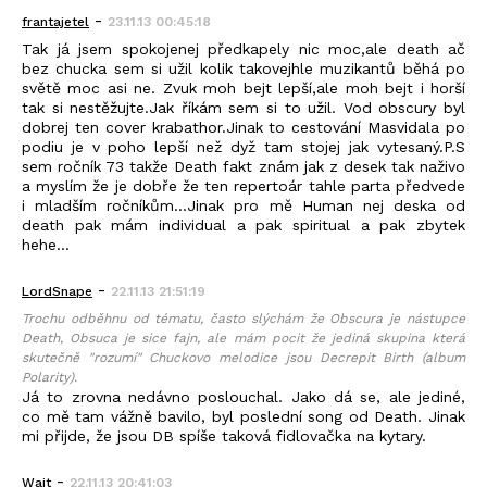
-
frantajetel
23.11.13 00:45:18
Tak já jsem spokojenej předkapely nic moc,ale death ač
bez chucka sem si užil kolik takovejhle muzikantů běhá po
světě moc asi ne. Zvuk moh bejt lepší,ale moh bejt i horší
tak si nestěžujte.Jak říkám sem si to užil. Vod obscury byl
dobrej ten cover krabathor.Jinak to cestování Masvidala po
podiu je v poho lepší než dyž tam stojej jak vytesaný.P.S
sem ročník 73 takže Death fakt znám jak z desek tak naživo
a myslím že je dobře že ten repertoár tahle parta předvede
i mladším ročníkům...Jinak pro mě Human nej deska od
death pak mám individual a pak spiritual a pak zbytek
hehe...
-
LordSnape
22.11.13 21:51:19
Trochu odběhnu od tématu, často slýchám že Obscura je nástupce
Death, Obsuca je sice fajn, ale mám pocit že jediná skupina která
skutečně "rozumí" Chuckovo melodice jsou Decrepit Birth (album
Polarity).
Já to zrovna nedávno poslouchal. Jako dá se, ale jediné,
co mě tam vážně bavilo, byl poslední song od Death. Jinak
mi přijde, že jsou DB spíše taková fidlovačka na kytary.
-
Wajt
22.11.13 20:41:03