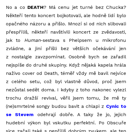
No a co
DEATH
? Má cenu jet turné bez Chucka?
Někteří tento koncert bojkotovali, ale hodně lidí bylo
opačného názoru a přišlo. Mnozí si od nich slibovali
přespříliš, někteří navštívili koncert ze zvědavosti,
jak to
Human
-sestava s Phelpsem u mikrofonu
zvládne, a jiní přišli bez větších očekávání jen
z nostalgie zavzpomínat. Osobně bych se zařadil
nejspíše do druhé skupiny. Když nějaká kapela hrála
naživo cover od Death, téměř vždy mě bavil nejvíce
z celého setu, což byl vlastně důvod, proč jsem
nezůstal sedět doma. I kdyby z toho nakonec vylezl
trochu dražší revival, věřil jsem tomu, že mě ty
(ne)smrtelné songy budou bavit a chlapi z
Cynic to
se Stevem
odehrají dobře. A taky že jo, jejich
hudební výkon byl vskutku perfektní. Po Obscuře
sice začali také s nepříliš dobrým zvukem, ale ten