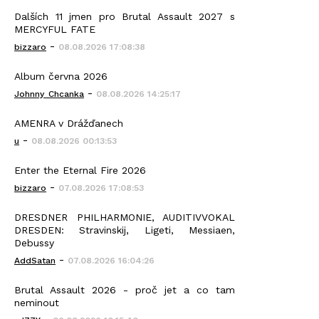
Dalších 11 jmen pro Brutal Assault 2027 s
MERCYFUL FATE
-
bizzaro
08.08.2026 17:08:38
Album června 2026
-
Johnny_Chcanka
08.08.2026 14:25:17
AMENRA v Drážďanech
-
u
08.08.2026 00:13:53
Enter the Eternal Fire 2026
-
bizzaro
07.08.2026 17:08:53
DRESDNER PHILHARMONIE, AUDITIVVOKAL
DRESDEN: Stravinskij, Ligeti, Messiaen,
Debussy
-
AddSatan
07.08.2026 16:04:26
Brutal Assault 2026 - proč jet a co tam
neminout