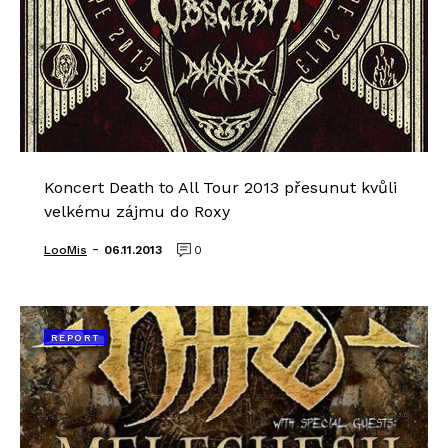
Koncert Death to All Tour 2013 přesunut kvůli
velkému zájmu do Roxy
-
LooMis
06.11.2013
0
REPORT