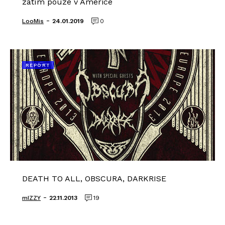
zatím pouze v Americe
-
LooMis
24.01.2019
0
REPORT
DEATH TO ALL, OBSCURA, DARKRISE
-
mIZZY
22.11.2013
19