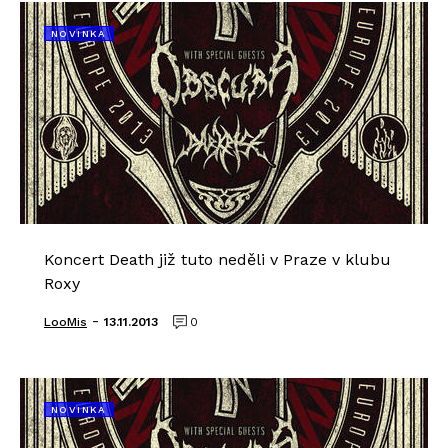
NOVINKA
Koncert Death již tuto neděli v Praze v klubu
Roxy
-
LooMis
13.11.2013
0
NOVINKA