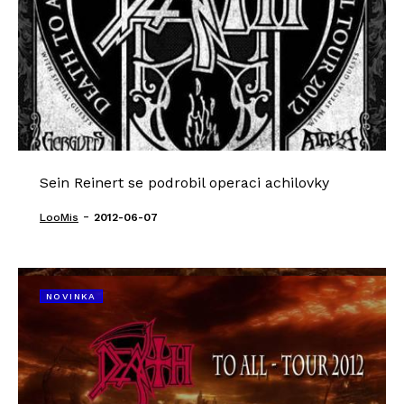
Sein Reinert se podrobil operaci achilovky
-
LooMis
2012-06-07
NOVINKA