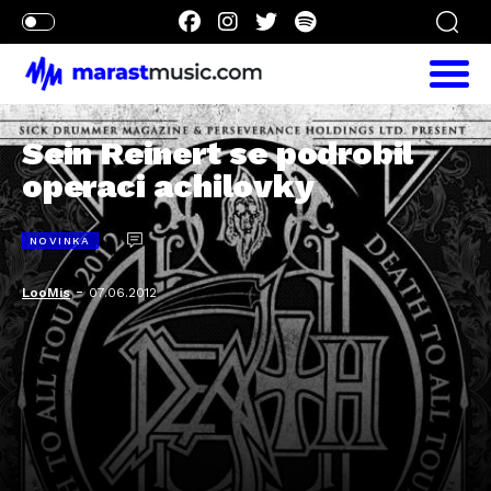
Sein Reinert se podrobil
operaci achilovky
NOVINKA
-
LooMis
07.06.2012