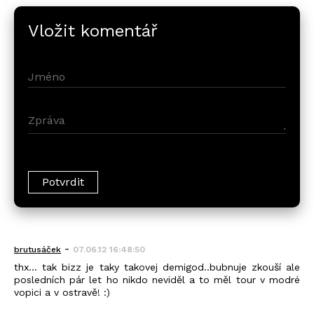
Vložit komentář
-
brutusáček
07.06.12 16:48:50
thx... tak bizz je taky takovej demigod..bubnuje zkouší ale
posledních pár let ho nikdo neviděl a to měl tour v modré
vopici a v ostravě! :)