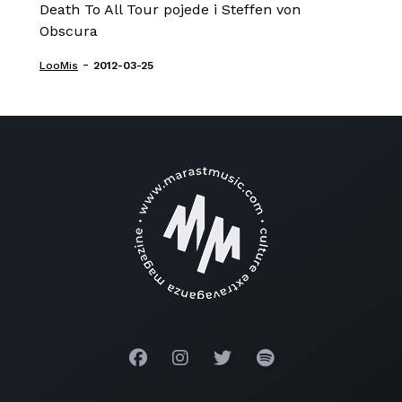
Death To All Tour pojede i Steffen von
Obscura
-
LooMis
2012-03-25