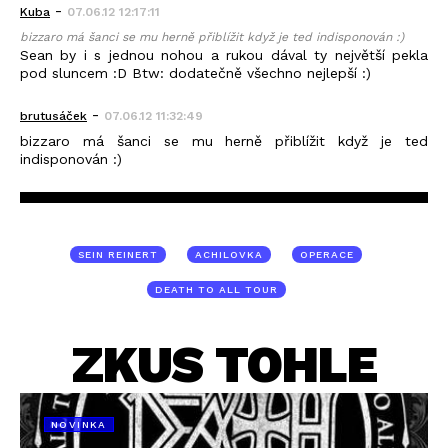
-
Kuba
07.06.12 12:17:11
bizzaro má šanci se mu herně přiblížit když je ted indisponován :)
Sean by i s jednou nohou a rukou dával ty největší pekla
pod sluncem :D Btw: dodatečně všechno nejlepší :)
-
brutusáček
07.06.12 11:32:49
bizzaro má šanci se mu herně přiblížit když je ted
indisponován :)
SEIN REINERT
ACHILOVKA
OPERACE
DEATH TO ALL TOUR
ZKUS TOHLE
NOVINKA