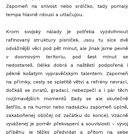
Zapomeň na snivost nebo srdíčko, tady pomalý
tempa hlavně rdousí a utlačujou.
Krom svojský nálady je potřeba vyzdvihnout
rafinovaný struktury písniček. Jsou tu sice dvě
odvážnější věci pod pět minut, ale jinak jsme pevně
v doomovým teritoriu, pod šest minut se
nedostaneš. Délka dobrá a naštěstí podpořená i
pěkně košatým vypravěčským talentem. Zapomeň
na přímky, cesty se spletitě větví a refrény nevrací,
dočkáš se zvratů, gradací, nebezpečí a i pár těch
rozjímavějších momentů (tady se ale skutečně
šetřilo, a na humor nebo nadsázku zapomeň úplně,
zakaboňenej obličej od začátku do konce). Vzácně
vyváženej je poměr překvapení a souvislosti – vývoj
příběhu je těžký předvídat a přitom na sebe