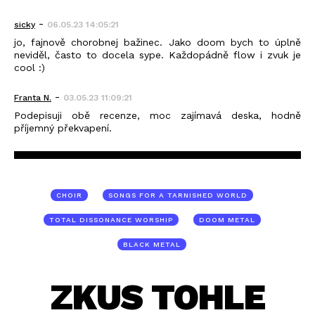
-
sicky
06.05.23 14:05:21
jo, fajnově chorobnej bažinec. Jako doom bych to úplně
neviděl, často to docela sype. Každopádně flow i zvuk je
cool :)
-
Franta N.
03.05.23 11:09:21
Podepisuji obě recenze, moc zajímavá deska, hodně
příjemný překvapení.
CHOIR
SONGS FOR A TARNISHED WORLD
TOTAL DISSONANCE WORSHIP
DOOM METAL
BLACK METAL
ZKUS TOHLE