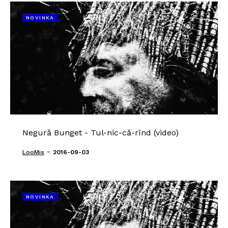
NOVINKA
Negură Bunget - Tul-nic-că-rînd (video)
-
LooMis
2016-09-03
NOVINKA