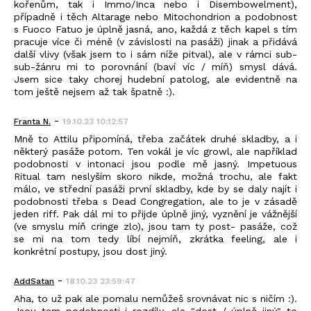
kořenům, tak i Immo/Inca nebo i Disembowelment),
případně i těch Altarage nebo Mitochondrion a podobnost
s Fuoco Fatuo je úplně jasná, ano, každá z těch kapel s tím
pracuje více či méně (v závislosti na pasáži) jinak a přidává
další vlivy (však jsem to i sám níže pitval), ale v rámci sub-
sub-žánru mi to porovnání (baví víc / míň) smysl dává.
Jsem sice taky chorej hudební patolog, ale evidentně na
tom ještě nejsem až tak špatně :).
-
Franta N.
19.10.23 10:12:57
Mně to Attilu připomíná, třeba začátek druhé skladby, a i
některý pasáže potom. Ten vokál je víc growl, ale například
podobnosti v intonaci jsou podle mě jasný. Impetuous
Ritual tam neslyším skoro nikde, možná trochu, ale fakt
málo, ve střední pasáži první skladby, kde by se daly najít i
podobnosti třeba s Dead Congregation, ale to je v zásadě
jeden riff. Pak dál mi to přijde úplně jiný, vyznění je vážnější
(ve smyslu míň cringe zlo), jsou tam ty post- pasáže, což
se mi na tom tedy líbí nejmíň, zkrátka feeling, ale i
konkrétní postupy, jsou dost jiný.
-
AddSatan
18.10.23 23:59:47
Aha, to už pak ale pomalu nemůžeš srovnávat nic s ničím :).