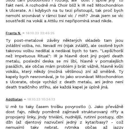
Jsou tam podobnosti i rozdíly, ale "dost / úplně jiný" to
fakt není. A rozhodně má Choir blíž k IR než Mitochondrion
k Ulcerate. A i kdybych na tu tezi přistoupil, tak proč bych
nemohl srovnávat v rámci baví víc / míň? Jinak jsem se víc
soustředil na vokál a Attilu mi nepřipomíná snad nikde.
-
Franta N.
18.10.23 22:45:25
Ty post-metalové závěry některých skladeb tam jsou
zvláštní volba, no. Nevadí mi (nijak zvlášť), ale osobně bych
takovou volbu nedělal a nedával bych to tam. "Lepší/horší
než Impetuous Ritual": IR je hlavně dost jiný pojetí death
metalu, poslední deska se mi líbí, hlavně v pomalejších
pasážích, ale občas mám problém ji brát vážně, hlavně kvůli
vokálu, který někdy (možná většinou) zní až směšně. Ty
kapely bych nesrovnával, je to jako srovnávat Mitochondrion
s Ulcerate, oboje vychází z death metalu, ani jedno není
death tradičního střihu, ale každá kapel je úplně jiná.
-
AddSatan
18.10.23 10:24:13
U mě to taky časem trošku povyrostlo :). Jako převážně
dost fajn, někdy poměrně zajímavě strukturovaný riffy a
propojený linky, jindy triviální, nudnější, rutinní postupy, džn
džn (až djentový nazvučení jedný z kytar/basy? - což
nemusím) taky nebrat, rytmika občas až jazzy