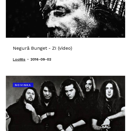
Negură Bunget - ZI (video)
-
LooMis
2016-09-02
NOVINKA