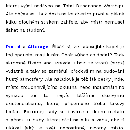
kterej vyšel nedávno na Total Dissonance Worship).
Ale občas se i laik dostane ke dveřím první a pěkně
kliku dlouhým stiskem zahřeje, aby mistr nemusel
šahat na studený.
Portal
a
Altarage
. Říkáš si, že takovejhle kapel je
teď spousta, mají k nim Choir vůbec co dodat? Tady
skromně říkám ano. Pravda, Choir ze vzorů čerpaj
vydatně, a taky se zaměřují především na budování
hustý atmosféry. Ale náladově je těžiště desky jinde,
místo trouchnivějícího okultna nebo industriálního
výmazu se tu nejvíc blížíme dusivýmu
existencialismu, kterej připomene třeba takový
Indian. Rozuměj, tady se bavíme o doom metalu
s pěnou u huby, kterej sází na sílu a váhu, aby ti
ukázal jaký je svět nehostinný, nicotný místo.