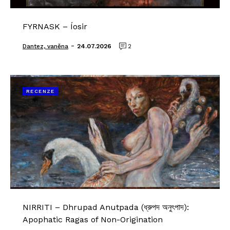
FYRNASK – Íosir
-
Dantez, vaněna
24.07.2026
2
RECENZE
NIRRITI – Dhrupad Anutpada (ধ্রুপদ অনুৎপাদ):
Apophatic Ragas of Non-Origination