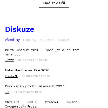
Načíst další
Diskuze
všechny
reporty
recenze
ostatní
Brutal Assault 2026 - proč jet a co tam
neminout
-
mIZZY
06.08.2026 10:15:40
Enter the Eternal Fire 2026
-
Franta N.
05.08.2026 22:25:33
První kapely pro Brutal Assault 2027
-
leif
04.08.2026 18:18:31
CRYPTIC SHIFT streamují skladbu
Cryogenically Frozen