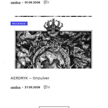
-
vaněna
01.06.2026
1
RECENZE
AERDRYK – Onzuiver
-
vaněna
27.05.2026
0