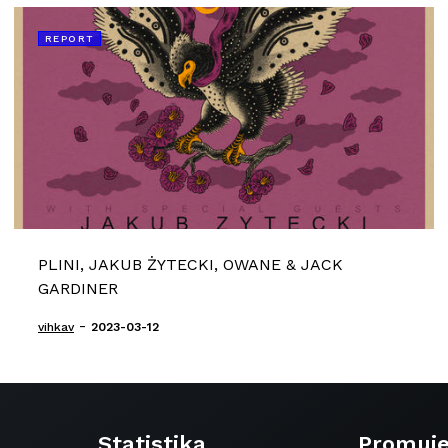
REPORT
PLINI, JAKUB ŻYTECKI, OWANE & JACK
GARDINER
-
vihkav
2023-03-12
Statistika
Promuj