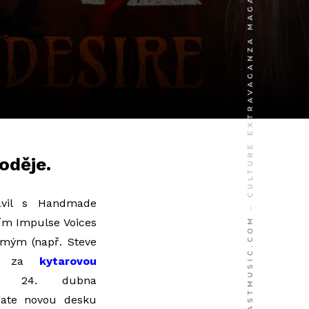
oděje.
vil s Handmade
ním Impulse Voices
ámým (např. Steve
čil za
kytarovou
24. dubna
gate novou desku