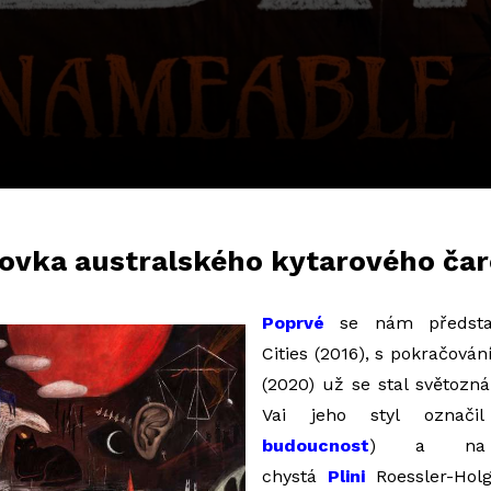
iovka australského kytarového čar
Poprvé
se nám předsta
Cities (2016), s pokračová
(2020) už se stal světozn
Vai jeho styl ozna
budoucnost
) a na 
chystá
Plini
Roessler-Hol