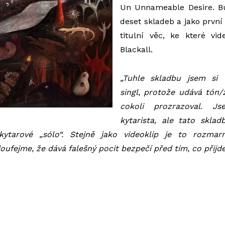
Un Unnameable Desire. B
deset skladeb a jako první
titulní věc, ke které vid
Blackall.
„Tuhle skladbu jsem si 
singl, protože udává tón/
cokoli prozrazoval. 
kytarista, ale tato sklad
kytarové „sólo“. Stejně jako videoklip je to rozmarn
oufejme, že dává falešný pocit bezpečí před tím, co přijde