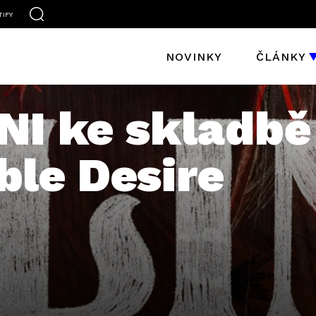
TIFY
NOVINKY
ČLÁNKY
NI ke skladbě
le Desire