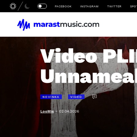
FACEBOOK
INSTAGRAM
TWITTER
SPO
Video PLI
Unnameab
NOVINKA
VIDEO
-
LooMis
02.04.2026