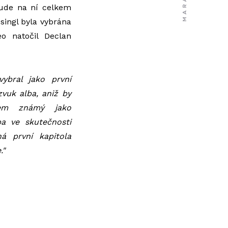
ude na ní celkem
 singl byla vybrána
eo natočil Declan
vybral jako první
zvuk alba, aniž by
Jsem známý jako
ba ve skutečnosti
á první kapitola
."