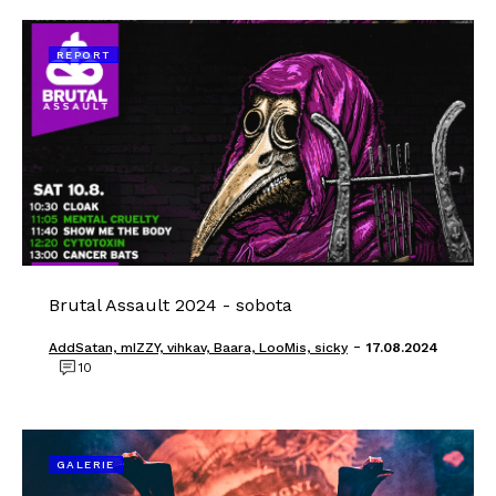
REPORT
Brutal Assault 2024 - sobota
-
AddSatan, mIZZY, vihkav, Baara, LooMis, sicky
17.08.2024
10
GALERIE