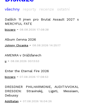
všechny
reporty
recenze
ostatní
Dalších 11 jmen pro Brutal Assault 2027 s
MERCYFUL FATE
-
bizzaro
08.08.2026 17:08:38
Album června 2026
-
Johnny_Chcanka
08.08.2026 14:25:17
AMENRA v Drážďanech
-
u
08.08.2026 00:13:53
Enter the Eternal Fire 2026
-
bizzaro
07.08.2026 17:08:53
DRESDNER PHILHARMONIE, AUDITIVVOKAL
DRESDEN: Stravinskij, Ligeti, Messiaen,
Debussy
-
AddSatan
07.08.2026 16:04:26