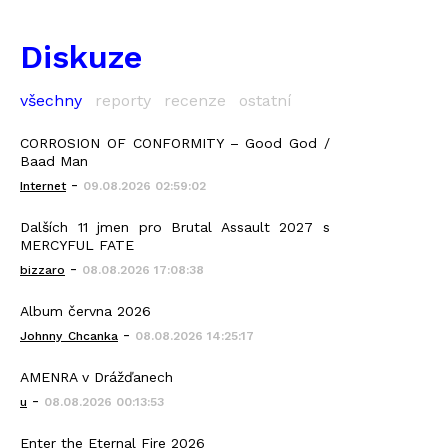
Diskuze
všechny
reporty
recenze
ostatní
CORROSION OF CONFORMITY – Good God /
Baad Man
-
Internet
09.08.2026 02:59:02
Dalších 11 jmen pro Brutal Assault 2027 s
MERCYFUL FATE
-
bizzaro
08.08.2026 17:08:38
Album června 2026
-
Johnny_Chcanka
08.08.2026 14:25:17
AMENRA v Drážďanech
-
u
08.08.2026 00:13:53
Enter the Eternal Fire 2026