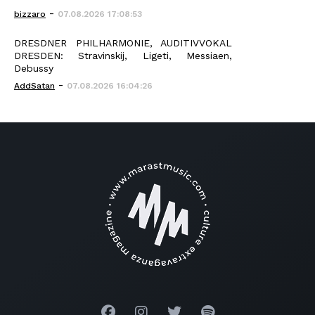
-
bizzaro
07.08.2026 17:08:53
DRESDNER PHILHARMONIE, AUDITIVVOKAL
DRESDEN: Stravinskij, Ligeti, Messiaen,
Debussy
-
AddSatan
07.08.2026 16:04:26