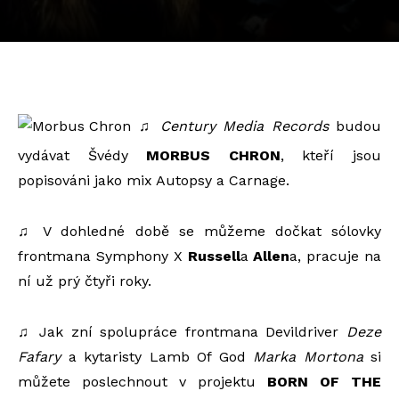
♫
Century Media Records
budou
vydávat Švédy
MORBUS CHRON
, kteří jsou
popisováni jako mix Autopsy a Carnage.
♫ V dohledné době se můžeme dočkat sólovky
frontmana Symphony X
Russell
a
Allen
a, pracuje na
ní už prý čtyři roky.
♫ Jak zní spolupráce frontmana Devildriver
Deze
Fafary
a kytaristy Lamb Of God
Marka Mortona
si
můžete poslechnout v projektu
BORN OF THE