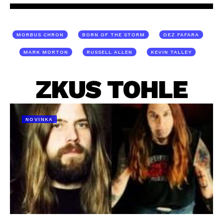
MORBUS CHRON
BORN OF THE STORM
DEZ FAFARA
MARK MORTON
RUSSELL ALLEN
KEVIN TALLEY
ZKUS TOHLE
NOVINKA