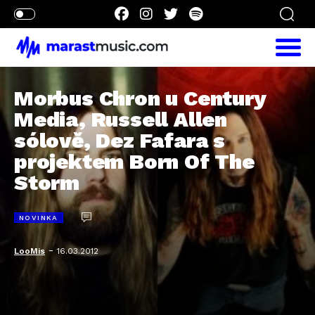
Morbus Chron u Century
Media, Russell Allen
sólově, Dez Fafara s
projektem Born Of The
Storm
NOVINKA
-
LooMis
16.03.2012