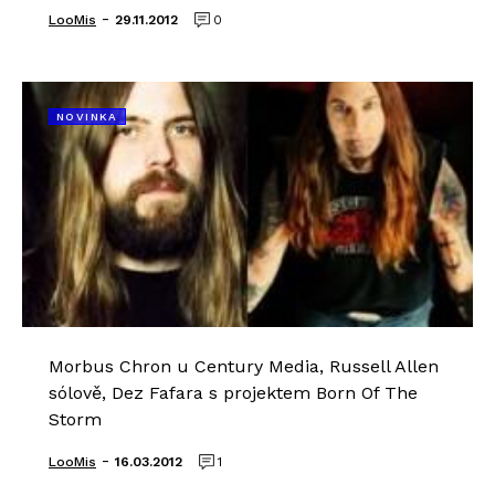
-
LooMis
29.11.2012
0
NOVINKA
Morbus Chron u Century Media, Russell Allen
sólově, Dez Fafara s projektem Born Of The
Storm
-
LooMis
16.03.2012
1