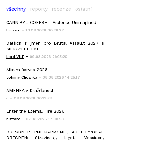
všechny
reporty
recenze
ostatní
CANNIBAL CORPSE - Violence Unimagined
-
bizzaro
10.08.2026 00:28:27
Dalších 11 jmen pro Brutal Assault 2027 s
MERCYFUL FATE
-
Lord VILE
09.08.2026 21:05:20
Album června 2026
-
Johnny_Chcanka
08.08.2026 14:25:17
AMENRA v Drážďanech
-
u
08.08.2026 00:13:53
Enter the Eternal Fire 2026
-
bizzaro
07.08.2026 17:08:53
DRESDNER PHILHARMONIE, AUDITIVVOKAL
DRESDEN: Stravinskij, Ligeti, Messiaen,