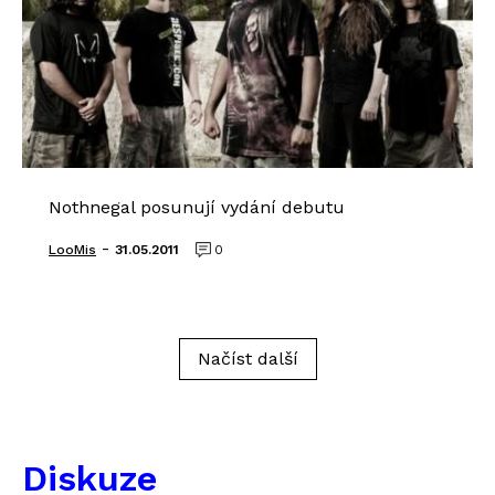
Nothnegal posunují vydání debutu
-
LooMis
31.05.2011
0
Načíst další
Diskuze