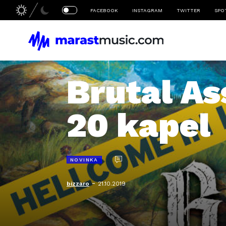
FACEBOOK
INSTAGRAM
TWITTER
SPO
Brutal As
20 kapel
NOVINKA
-
bizzaro
21.10.2019