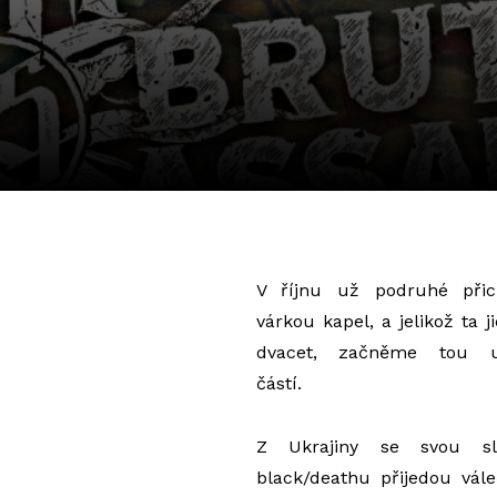
V říjnu už podruhé při
várkou kapel, a jelikož ta 
dvacet, začněme tou un
částí.
Z Ukrajiny se svou slu
black/deathu přijedou vál