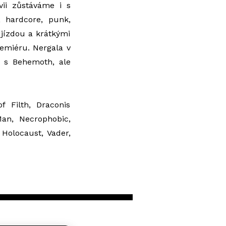
ii zůstáváme i s
, hardcore, punk,
 jízdou a krátkými
remiéru. Nergala v
e s Behemoth, ale
f Filth, Draconis
Man, Necrophobic,
 Holocaust, Vader,