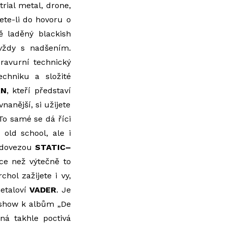
trial metal, drone,
ete-li do hovoru o
ně laděný blackish
vždy s nadšením.
 bravurní technický
chniku a složité
RN
, kteří představí
nanější, si užijete
To samé se dá říci
 old school, ale i
u dovezou
STATIC–
ce než výtečně to
chol zažijete i vy,
metaloví
VADER
. Je
s show k albům „De
iná takhle poctivá