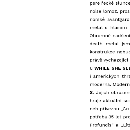
pere řecké slunc
noise lomoz, pros
norské avantgard
metal s hlasem 
Ohromně nadšeni
death metal jsm
konstrukce nebu
právě vycházející 
u
WHILE SHE SL
i amerických th
moderna. Modernu 
X
. Jejich obroze
hraje aktuální s
neb přivezou „Cru
potřeba 35 let pr
Profundis“ a „Li