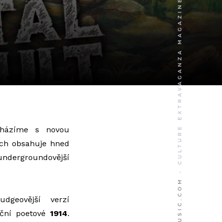
cházíme s novou
jich obsahuje hned
dergroundovější
dgeovější verzí
eční poetové
1914
.