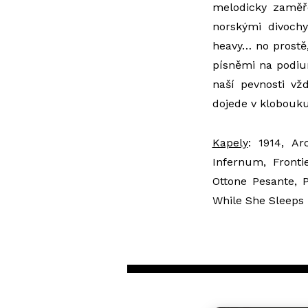
melodicky zaměř
norskými divoc
heavy… no prostě,
písněmi na podi
naší pevnosti vž
dojede v klobouk
Kapely
: 1914, Ar
Infernum, Fronti
Ottone Pesante, P
While She Sleeps