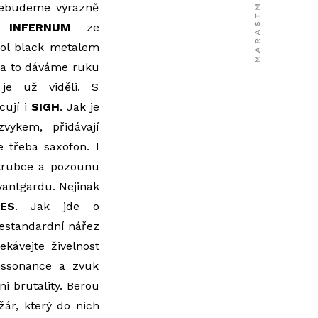
 nebudeme výrazně
S INFERNUM
ze
ool black metalem
 za to dáváme ruku
je už viděli. S
cují i
SIGH
. Jak je
ykem, přidávají
 třeba saxofon. I
a trubce a pozounu
vantgardu. Nejinak
ES
. Jak jde o
Nestandardní nářez
ekávejte živelnost
Dissonance a zvuk
ni brutality. Berou
žár, který do nich