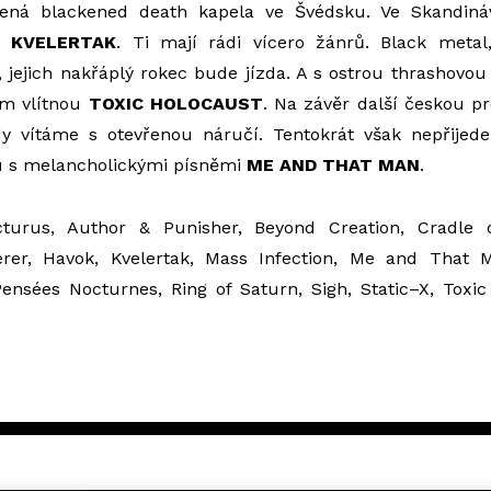
ená blackened death kapela ve Švédsku. Ve Skandináv
hy
KVELERTAK
. Ti mají rádi vícero žánrů. Black metal
 jejich nakřáplý rokec bude jízda. A s ostrou thrashovou
um vlítnou
TOXIC HOLOCAUST
. Na závěr další českou p
dy vítáme s otevřenou náručí. Tentokrát však nepřijed
u s melancholickými písněmi
ME AND THAT MAN
.
cturus, Author & Punisher, Beyond Creation, Cradle o
erer, Havok, Kvelertak, Mass Infection, Me and That 
ensées Nocturnes, Ring of Saturn, Sigh, Static–X, Toxic