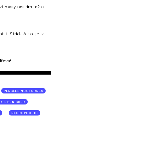
zi masy nesirim lež a
t i Strid. A to je z
dřeva!
PENSÉES NOCTURNES
R & PUNISHER
NECROPHOBIC