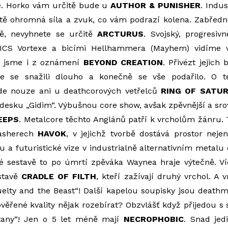
e. Horko vám určitě bude u
AUTHOR & PUNISHER
. Indus
tě ohromná síla a zvuk, co vám podrazí kolena. Zabředn
ě, nevyhnete se určitě
ARCTURUS
. Svojský, progresiv
ICS Vortexe a bicími Hellhammera (Mayhem) vidíme 
 jsme i z oznámení
BEYOND CREATION
. Přivézt jejich
e se snažili dlouho a konečně se vše podařilo. O te
de nouze ani u deathcorových vetřelců
RING OF SATU
desku „Gidim“. Výbušnou core show, avšak zpěvnější a srov
EEPS
. Metalcore těchto Anglánů patří k vrcholům žánru. 
rasherech
HAVOK
, v jejichž tvorbě dostává prostor nejen
a futuristické vize v industrialně alternativním metal
né sestavě to po úmrtí zpěváka Waynea hraje výtečně. Ví
estavě
CRADLE OF FILTH
, kteří zažívají druhý vrchol. A vr
elty and the Beast“! Další kapelou soupisky jsou death
ověřené kvality nějak rozebírat? Obzvlášť když přijedou 
ttany“! Jen o 5 let méně mají
NECROPHOBIC
. Snad jed