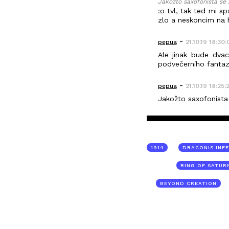
Jakožto saxofonista se 
:o tvl, tak ted mi s
zlo a neskoncim na hr
-
pepua
21.10.19 18:30:
Ale jinak bude dvac
podvečerního fantazí
-
pepua
21.10.19 18:25:
Jakožto saxofonista
1914
DRACONIS INF
RING OF SATUR
BEYOND CREATION