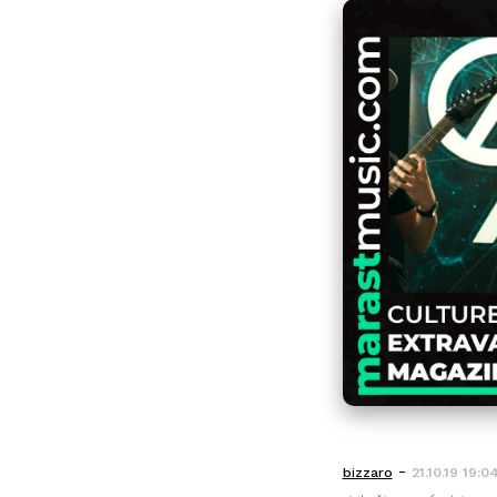
-
bizzaro
21.10.19 19:0