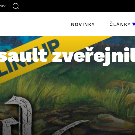
TIFY
NOVINKY
ČLÁNKY
sault zveřejni