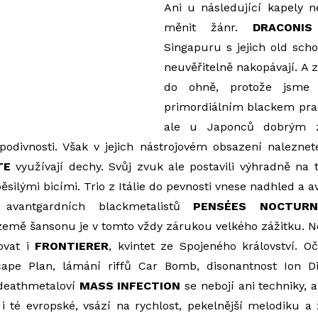
Ani u následující kapely
měnit žánr.
DRACONI
Singapuru s jejich old sch
neuvěřitelně nakopávají. A
do ohně, protože jsme 
primordiálním blackem pra
ale u Japonců dobrým zv
odivnosti. Však v jejich nástrojovém obsazení naleznete
TE
využívají dechy. Svůj zvuk ale postavili výhradně n
silými bicími. Trio z Itálie do pevnosti vnese nadhled a a
vantgardních blackmetalistů
PENSÉES NOCTURN
země šansonu je v tomto vždy zárukou velkého zážitku. 
ovat i
FRONTIERER
, kvintet ze Spojeného království. Oč
cape Plan, lámání riffů Car Bomb, disonantnost Ion 
 deathmetaloví
MASS INFECTION
se nebojí ani techniky, a
i té evropské, vsází na rychlost, pekelnější melodiku a 