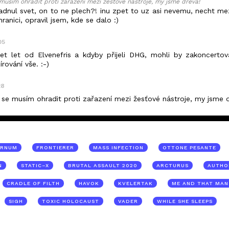
musím ohradit proti zařazení mezi žesťové nástroje, my jsme dřeva!
padnul svet, on to ne plech?! inu zpet to uz asi nevemu, necht me
anici, opravil jsem, kde se dalo :)
05
et let od Elvenefris a kdyby přijeli DHG, mohli by zakoncertova
rování vše. :-)
28
 se musím ohradit proti zařazení mezi žesťové nástroje, my jsme 
ERNUM
FRONTIERER
MASS INFECTION
OTTONE PESANTE
N
STATIC–X
BRUTAL ASSAULT 2020
ARCTURUS
AUTHO
CRADLE OF FILTH
HAVOK
KVELERTAK
ME AND THAT MAN
SIGH
TOXIC HOLOCAUST
VADER
WHILE SHE SLEEPS