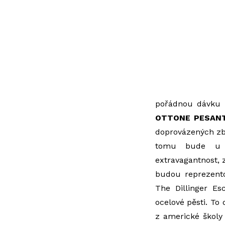
pořádnou dávku p
OTTONE PESAN
doprovázených zbě
tomu bude u a
extravagantnost, 
budou reprezent
The Dillinger Es
ocelové pěsti. To
z americké školy 