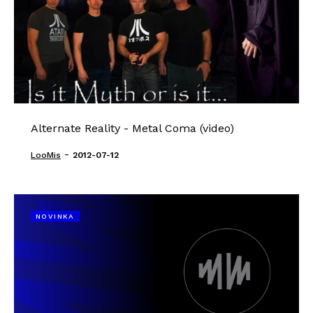
Alternate Reality - Metal Coma (video)
-
LooMis
2012-07-12
NOVINKA