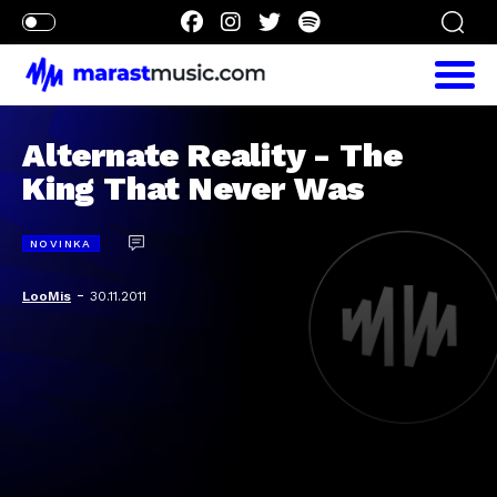
Alternate Reality - The
King That Never Was
NOVINKA
-
LooMis
30.11.2011