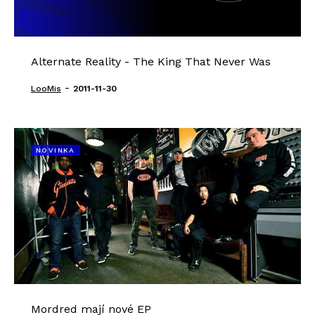
Alternate Reality - The King That Never Was
-
LooMis
2011-11-30
NOVINKA
Mordred mají nové EP