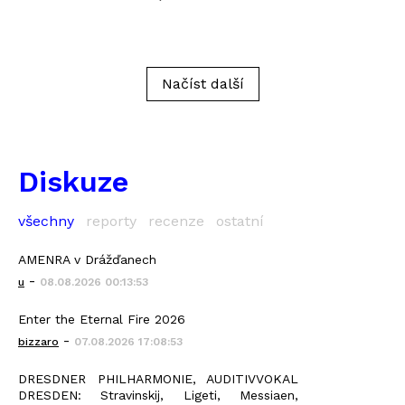
Načíst další
Diskuze
všechny
reporty
recenze
ostatní
AMENRA v Drážďanech
-
u
08.08.2026 00:13:53
Enter the Eternal Fire 2026
-
bizzaro
07.08.2026 17:08:53
DRESDNER PHILHARMONIE, AUDITIVVOKAL
DRESDEN: Stravinskij, Ligeti, Messiaen,