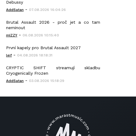
Debussy
-
AddSatan
07.08.2026 16:04:26
Brutal Assault 2026 - proč jet a co tam
neminout
-
mIZZY
06.08.2026 10:15:40
První kapely pro Brutal Assault 2027
-
leif
04.08.2026 18:18:31
CRYPTIC SHIFT streamují skladbu
Cryogenically Frozen
-
AddSatan
03.08.2026 15:18:29