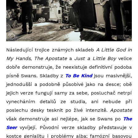
Následující trojice známých skladeb
A Little God in
My Hands
,
The Apostate
a
Just a Little Boy
velice
dobře demonstruje, že neexistuje definitivní podoba
písně Swans. Skladby z
To Be Kind
jsou masivnější,
jednodušší a podobně působivé jako na desce; obě
jejich verze fungují samy za sebe, posluchač netrpí
vynecháním detailů ze studia, ani nebude při
poslechu desky tesknit po živé intenzitě.
Apostate
však demonstruje asi nejlépe, jak se Swans po
The
Seer
vyvíjejí. Původní verze skladby představuje v
kostce genialitu i problémy alba; famózní basovou