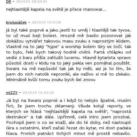
-
DR
29.10.14 08:20:41
nejhlasitější kapela na světě je přece manowar...
-
brutusáček
28.10.14 14:11:08
já byl také poprvé a jako..jestli to uměj i hlasitějš tak tyvoe,
to už musí bejt bolest. Hrozně mě bavilo pozorovat jak
dokážou vytvářet takovou masu zvuku s naprostým klidem.
Vlastně na to jaký "hype" a worship kolem Giry se točí, tak
to bylo, řekl bych takový hodně civilní. Partá chlápku od
vedle z baru přišla zahlušit lucernu. Hlavně kytarista vpravo
působil dosti v klidu na to jaký pekla ven pomáhal pouštět.
Swans na mě nepůsobí tak jak by měli, asi je to tím, že
jsem do nich natolik nepronikl, ale naživo si mě to získalo.
Minimálně kvůli tomu zvuku bych šel znovu
-
mIZZY
24.10.14 14:49:29
Já byl na Swans poprvé a i když to nebylo špatné, musím
říct, že jsem trochu zklamaný. Všude kolují reporty, ve
kterých se hlásá "nejhlasitější kapela na světě", "naprostá
destrukce" a tak dále. Upřímně, celé intro jsem prozíval.
Pochopil jsem o co se snaží, ale do té doby, než nastoupil
Gira s ostatními, kteří začali řezat do kytar, mi dost padala
hlava. Prvních patnáct tichých minut mě prostě nebavilo.