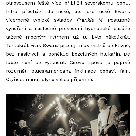
plnovousem ještě více přiblížil severskému bohu.
Intro přechází do nové, ale pro nové Swans
víceméně typické skladby
Frankie M
. Postupné
vynoření a následné provedení hypnotické pasáže
tažené mocným rytmem už tu bylo několikrát.
Tentokrát však Swans pracují maximálně efektivně,
bez násilných a poněkud bezcílných hlukařin. De
facto není co vytknout. Girovu zpěvu je poprvé
rozumět, blues/americana inklinace pobaví, fajn.
Čtyřicet minut plyne velice příjemně.