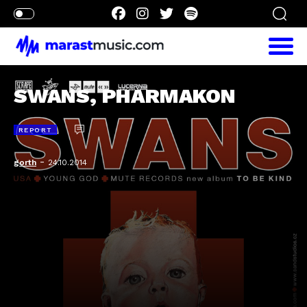
SWANS, PHARMAKON
REPORT
-
gorth
24.10.2014