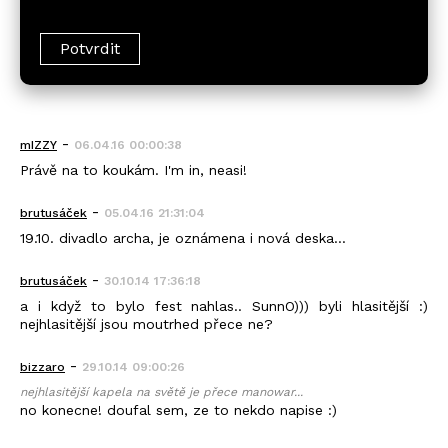
-
mIZZY
06.04.16 00:00:38
Právě na to koukám. I'm in, neasi!
-
brutusáček
05.04.16 21:31:04
19.10. divadlo archa, je oznámena i nová deska...
-
brutusáček
30.10.14 17:36:18
a i když to bylo fest nahlas.. SunnO))) byli hlasitější :)
nejhlasitější jsou moutrhed přece ne?
-
bizzaro
29.10.14 09:00:26
nejhlasitější kapela na světě je přece manowar...
no konecne! doufal sem, ze to nekdo napise :)