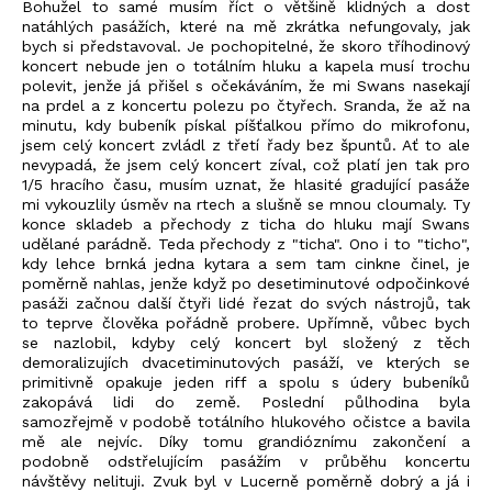
Bohužel to samé musím říct o většině klidných a dost
natáhlých pasážích, které na mě zkrátka nefungovaly, jak
bych si představoval. Je pochopitelné, že skoro tříhodinový
koncert nebude jen o totálním hluku a kapela musí trochu
polevit, jenže já přišel s očekáváním, že mi Swans nasekají
na prdel a z koncertu polezu po čtyřech. Sranda, že až na
minutu, kdy bubeník pískal píšťalkou přímo do mikrofonu,
jsem celý koncert zvládl z třetí řady bez špuntů. Ať to ale
nevypadá, že jsem celý koncert zíval, což platí jen tak pro
1/5 hracího času, musím uznat, že hlasité gradující pasáže
mi vykouzlily úsměv na rtech a slušně se mnou cloumaly. Ty
konce skladeb a přechody z ticha do hluku mají Swans
udělané parádně. Teda přechody z "ticha". Ono i to "ticho",
kdy lehce brnká jedna kytara a sem tam cinkne činel, je
poměrně nahlas, jenže když po desetiminutové odpočinkové
pasáži začnou další čtyři lidé řezat do svých nástrojů, tak
to teprve člověka pořádně probere. Upřímně, vůbec bych
se nazlobil, kdyby celý koncert byl složený z těch
demoralizujích dvacetiminutových pasáží, ve kterých se
primitivně opakuje jeden riff a spolu s údery bubeníků
zakopává lidi do země. Poslední půlhodina byla
samozřejmě v podobě totálního hlukového očistce a bavila
mě ale nejvíc. Díky tomu grandióznímu zakončení a
podobně odstřelujícím pasážím v průběhu koncertu
návštěvy nelituji. Zvuk byl v Lucerně poměrně dobrý a já i