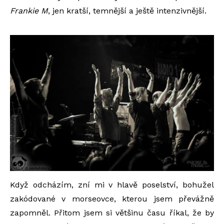
Frankie M
, jen kratší, temnější a ještě intenzivnější.
Když odcházím, zní mi v hlavě poselství, bohužel
zakódované v morseovce, kterou jsem převážně
zapomněl. Přitom jsem si většinu času říkal, že by