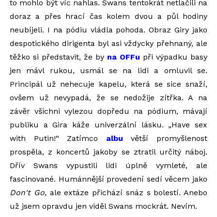
to mohlo být víc nahlas. Swans tentokrát netlačili na
doraz a přes hrací čas kolem dvou a půl hodiny
neubíjeli. I na pódiu vládla pohoda. Obraz Giry jako
despotického dirigenta byl asi vždycky přehnaný, ale
těžko si představit, že by
na OFFu
při výpadku basy
jen mávl rukou, usmál se na lidi a omluvil se.
Principál už nehecuje kapelu, která se sice snaží,
ovšem už nevypadá, že se nedožije zítřka. A na
závěr všichni vylezou dopředu na pódium, mávají
publiku a Gira káže univerzální lásku. „Have sex
with Putin!“ Zatímco
albu
větší promyšlenost
prospěla, z koncertů jakoby se ztratil určitý náboj.
Dřív Swans vypustili lidi úplně vymleté, ale
fascinované. Humánnější provedení sedí věcem jako
Don't Go
, ale extáze přichází snáz s bolestí. Anebo
už jsem opravdu jen viděl Swans mockrát. Nevím.