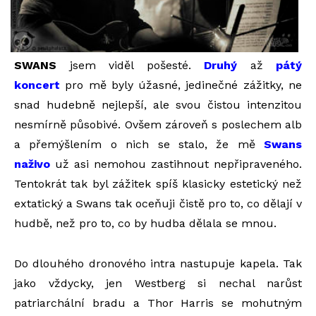
SWANS
jsem viděl pošesté.
Druhý
až
pátý
koncert
pro mě byly úžasné, jedinečné zážitky, ne
snad hudebně nejlepší, ale svou čistou intenzitou
nesmírně působivé. Ovšem zároveň s poslechem alb
a přemýšlením o nich se stalo, že mě
Swans
naživo
už asi nemohou zastihnout nepřipraveného.
Tentokrát tak byl zážitek spíš klasicky estetický než
extatický a Swans tak oceňuji čistě pro to, co dělají v
hudbě, než pro to, co by hudba dělala se mnou.
Do dlouhého dronového intra nastupuje kapela. Tak
jako vždycky, jen Westberg si nechal narůst
patriarchální bradu a Thor Harris se mohutným