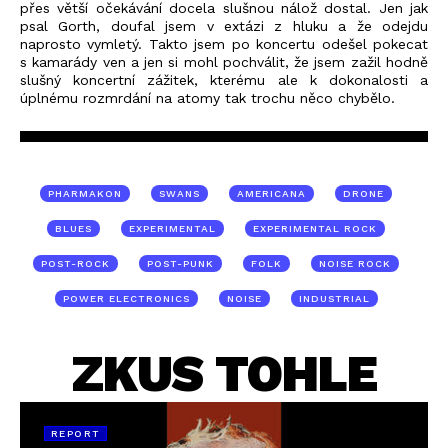
přes větší očekávání docela slušnou nálož dostal. Jen jak
psal Gorth, doufal jsem v extázi z hluku a že odejdu
naprosto vymletý. Takto jsem po koncertu odešel pokecat
s kamarády ven a jen si mohl pochválit, že jsem zažil hodně
slušný koncertní zážitek, kterému ale k dokonalosti a
úplnému rozmrdání na atomy tak trochu něco chybělo.
PHARMAKON
SWANS
AMERICANA
DRONE
BLUES
EXPERIMENTAL
EXPERIMENTAL ROCK
POST-ROCK
POST-PUNK
FOLK
NOISE ROCK
POWER ELECTRONICS
NOISE
INDUSTRIAL
ZKUS TOHLE
REPORT