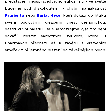
představení neospravedlňuje, jelikož mu - ve světlé
Lucerně pod diskokoulemi - chybí maniakálnost
Prurienta
nebo
Burial Hexe
, kteří dokáží do hluku
svými pódiovými kreacemi vnést démonickou,
destruktivní náladu. Dále samozřejmě výše zmínění
dokáží mrazit samotným zvukem, který u
Pharmakon přechází až k závěru s vrstvením
smyček z příjemného hlazení do zákeřnějších poloh.