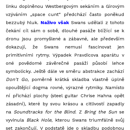
linku doplněnou Westbergovým sekáním a Girovým
vzýváním „space cunt“ předchází často poněkud
bezzubý hluk.
Naživo však
Swans udělali z tohoto
čekání cíl sám o sobě, dlouhé pasáže blížící se k
dronu jsou promyšlené a zábavné, ale především
dokazují, že Swans nemusí fascinovat jen
primitivními rytmy. Výpadek Pravdicova aparátu v
oné povědomé závěrečné pasáži působí lehce
symbolicky. Ještě dále ve směru abstrakce zachází
Don't Go
, poměrně krátká skladba vlastně úplně
opouštějící dogma rovné, výrazné rytmiky. Namísto
ní přichází plochy (steel guitar Chrise Hahna opět
zásadní), které by svou krásou a citlivostí zapadly
na
Soundtracks for the Blind
. Z
Bring the Sun
se
vyvinula
Black Hole
, kterou Swans triumfálně svůj
set zakončují. V podstatě jde o skladbu podobnou