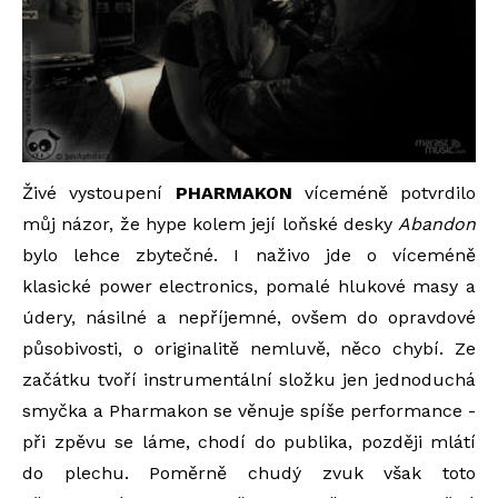
Živé vystoupení
PHARMAKON
víceméně potvrdilo
můj názor, že hype kolem její loňské desky
Abandon
bylo lehce zbytečné. I naživo jde o víceméně
klasické power electronics, pomalé hlukové masy a
údery, násilné a nepříjemné, ovšem do opravdové
působivosti, o originalitě nemluvě, něco chybí. Ze
začátku tvoří instrumentální složku jen jednoduchá
smyčka a Pharmakon se věnuje spíše performance -
při zpěvu se láme, chodí do publika, později mlátí
do plechu. Poměrně chudý zvuk však toto