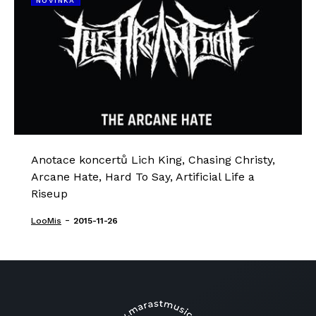
NOVINKA
Anotace koncertů Lich King, Chasing Christy,
Arcane Hate, Hard To Say, Artificial Life a
Riseup
-
LooMis
2015-11-26