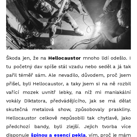
Škoda jen, že na
Hellocaustor
mnoho lidí odešlo. I
tu početný dav spíše stál vzadu nebo seděl a já tak
pařil téměř sám. Ale nevadilo, důvodem, proč jsem
přišel, byli Hellocaustor, a taky jsem si na ně rozbil
vařící mozek uvnitř lebky, na níž mi maniakální
vokály Diktatora, předvádějícího, jak se má dělat
skutečná metalová show, způsobovaly praskliny.
Hellocaustor celkově nepůsobili tak chytlavě, jako
předchozí bandy, byli zlejší. Jejich tvorba více
disponuje
špínou a esencí pekla
, vím, proč je mám