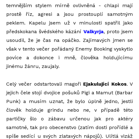
temnějším stylem mírně ovlivněná - chlapi mají
prostě říz, agresi a jsou prostouplí samotným
peklem. Kapelu jsem už v minulosti spatřil jako
předskokana švédského kázání
Valkyrja
, proto jsem
usoudil, že je čas na opáčko. Zajímavých jmen se
však v tento večer pořádaný Enemy Booking vyskytlo
povíce a dokonce i mně, člověka holdujícímu
jinému žánru, zaujaly.
Celý večer odstartovali magoři
Ejakulující Kokos
. V
jejich čele stojí dvojice pošuků Pigi a Mamut (Barbar
Punk) a musím uznat, že bylo úplně jedno, jestli
člověk holduje grindu nebo ne, v případě této
partičky šlo o zábavu určenou jak pro aktéry
samotné, tak pro obecenstvo (zatím dosti prořídlé a
spíše sedící u svých zlatavých nápojů). Ulítlá vizáž