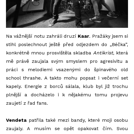
Na vážnější notu zahráli druzí
Kaar
. Pražáky jsem si
stihl poslechnout ještě před odjezdem do „Béčka”,
konkrétně mnou prosvištěla skladba
Antikrist
, která
mě právě zaujala svým smyslem pro agresivitu a
práci s melodiemi vsazenými do špinavého old
school thrashe. A takto mohu popsat i večerní set
kapely. Energie z borců sálala, klub byl již trochu
plnější a docházelo i k nějakému tomu projevu
zaujetí z řad fans.
Vendeta
patřila také mezi bandy, které moji osobu
zaujaly. A musím se opět opakovat čím. Svou