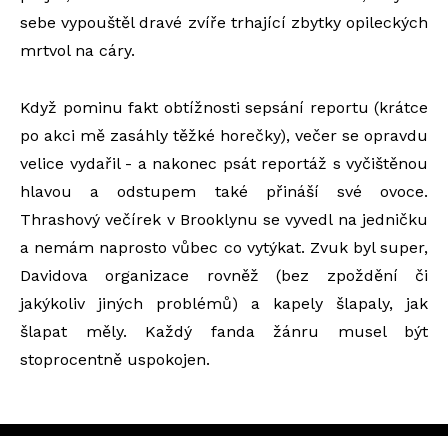
sebe vypouštěl dravé zvíře trhající zbytky opileckých
mrtvol na cáry.
Když pominu fakt obtížnosti sepsání reportu (krátce
po akci mě zasáhly těžké horečky), večer se opravdu
velice vydařil - a nakonec psát reportáž s vyčištěnou
hlavou a odstupem také přináší své ovoce.
Thrashový večírek v Brooklynu se vyvedl na jedničku
a nemám naprosto vůbec co vytýkat. Zvuk byl super,
Davidova organizace rovněž (bez zpoždění či
jakýkoliv jiných problémů) a kapely šlapaly, jak
šlapat měly. Každý fanda žánru musel být
stoprocentně uspokojen.