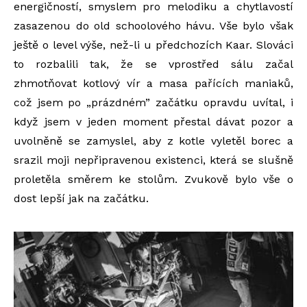
energičností, smyslem pro melodiku a chytlavostí
zasazenou do old schoolového hávu. Vše bylo však
ještě o level výše, než-li u předchozích Kaar. Slováci
to rozbalili tak, že se vprostřed sálu začal
zhmotňovat kotlový vír a masa pařících maniaků,
což jsem po „prázdném” začátku opravdu uvítal, i
když jsem v jeden moment přestal dávat pozor a
uvolněně se zamyslel, aby z kotle vyletěl borec a
srazil moji nepřipravenou existenci, která se slušně
proletěla směrem ke stolům. Zvukově bylo vše o
dost lepší jak na začátku.