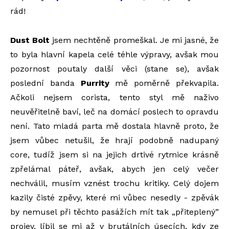
rád!
Dust Bolt
jsem nechtěně promeškal. Je mi jasné, že
to byla hlavní kapela celé téhle výpravy, avšak mou
pozornost poutaly další věci (stane se), avšak
poslední banda
Purrity
mě poměrně překvapila.
Ačkoli nejsem corista, tento styl mě naživo
neuvěřitelně baví, leč na domácí poslech to opravdu
není. Tato mladá parta mě dostala hlavně proto, že
jsem vůbec netušil, že hrají podobně nadupaný
core, tudíž jsem si na jejich drtivé rytmice krásně
zpřelámal páteř, avšak, abych jen celý večer
nechválil, musím vznést trochu kritiky. Celý dojem
kazily čisté zpěvy, které mi vůbec nesedly - zpěvák
by nemusel při těchto pasážích mít tak „přiteplený”
projev, líbil se mi až v brutálních úsecích, kdy ze