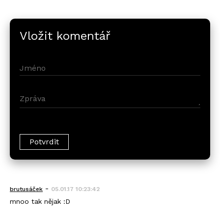
Vložit komentář
-
brutusáček
05.01.17 10:23:42
mnoo tak nějak :D