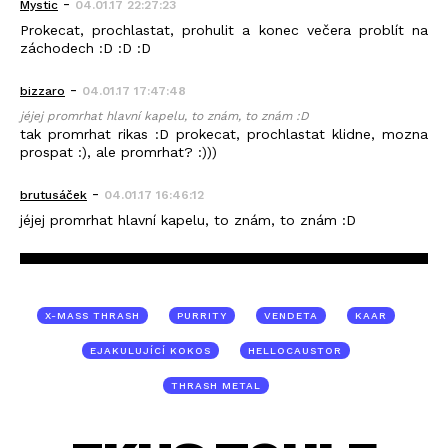
-
Mystic
04.01.17 22:27:23
Prokecat, prochlastat, prohulit a konec večera problít na
záchodech :D :D :D
-
bizzaro
04.01.17 17:47:48
jéjej promrhat hlavní kapelu, to znám, to znám :D
tak promrhat rikas :D prokecat, prochlastat klidne, mozna
prospat :), ale promrhat? :)))
-
brutusáček
04.01.17 16:46:12
jéjej promrhat hlavní kapelu, to znám, to znám :D
X-MASS THRASH
PURRITY
VENDETA
KAAR
EJAKULUJÍCÍ KOKOS
HELLOCAUSTOR
THRASH METAL