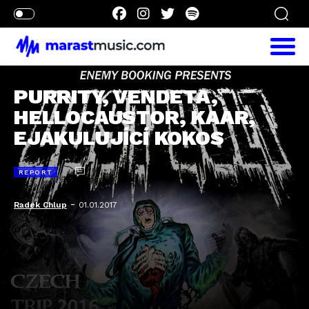
PURRITY, VENDETA,
HELLOCAUSTOR, KAAR,
EJAKULUJÍCÍ KOKOS
REPORT
-
Radek Chlup
01.01.2017