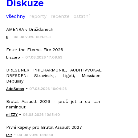
Diskuze
všechny
reporty
recenze
ostatní
AMENRA v Drážďanech
-
u
08.08.2026 00:13:53
Enter the Eternal Fire 2026
-
bizzaro
07.08.2026 17:08:53
DRESDNER PHILHARMONIE, AUDITIVVOKAL
DRESDEN: Stravinskij, Ligeti, Messiaen,
Debussy
-
AddSatan
07.08.2026 16:04:26
Brutal Assault 2026 - proč jet a co tam
neminout
-
mIZZY
06.08.2026 10:15:40
První kapely pro Brutal Assault 2027
-
leif
04.08.2026 18:18:31