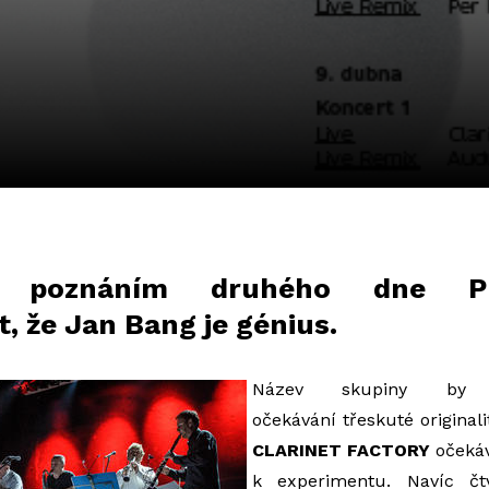
m poznáním druhého dne P
, že Jan Bang je génius.
Název skupiny by 
očekávání třeskuté originali
CLARINET FACTORY
očekáv
k experimentu. Navíc čtve