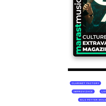
CLARINET FACTORY
IMPROVIZACE
LI
NILS PETTER MOL