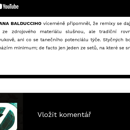
ANA BALDUCCIHO
víceméně připomněl, že remixy se dají
l ze zdrojového materiálu slušnou, ale tradiční rov
vukově, ani co se tanečního potenciálu týče. Styčných 
ázím minimum; de facto jen jeden ze setů, na které se 
Vložit komentář