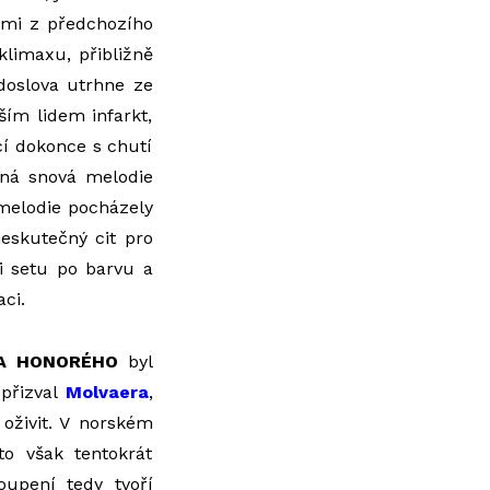
ami z předchozího
klimaxu, přibližně
 doslova utrhne ze
ším lidem infarkt,
cí dokonce s chutí
ěná snová melodie
 melodie pocházely
neskutečný cit pro
i setu po barvu a
ci.
KA HONORÉHO
byl
přizval
Molvaera
,
oživit. V norském
to však tentokrát
oupení tedy tvoří