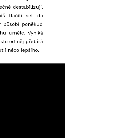
ečně destabilizují.
 tlačili set do
hy působí poněkud
chu uměle. Vyniká
sto od něj přebírá
t i něco lepšího.