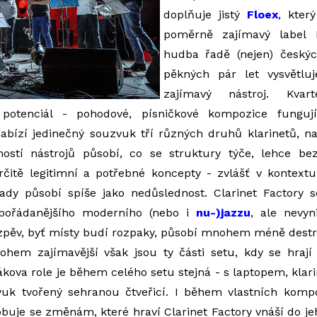
doplňuje jistý
Floex
, kter
poměrně zajímavý label 
hudba řadě (nejen) český
pěkných pár let vysvětluje
zajímavý nástroj. Kva
 potenciál - pohodové, písničkové kompozice fungují,
abízí jedinečný souzvuk tří různých druhů klarinetů, n
stí nástrojů působí, co se struktury týče, lehce be
čitě legitimní a potřebné koncepty - zvlášť v kontextu
dy působí spíše jako nedůslednost. Clarinet Factory 
pořádanějšího moderního (nebo i
nu-)jazzu
, ale nevyn
 zpěv, byť místy budí rozpaky, působí mnohem méně dest
ohem zajímavější však jsou ty části setu, kdy se hrají 
řákova role je během celého setu stejná - s laptopem, kl
vuk tvořený sehranou čtveřicí. I během vlastních komp
sobuje se změnám, které hraví Clarinet Factory vnáší do je