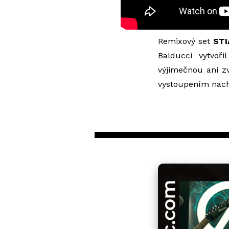
Remixový set
STI
Balducci vytvoři
výjimečnou ani z
vystoupením nach