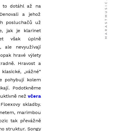
ý to dotáhl až na
Denovali a jehož
ch posluchačů už
, jak je klarinet
rtet však úplně
 ale nevyužívají
aopak hravé výlety
zradně. Hravost a
 klasické, „vážné“
se pohybují kolem
ikají. Podotkněme
ruktivně než
včera
Floexovy skladby.
arinetem, marimbou
ozic tak převážně
ho struktur. Songy