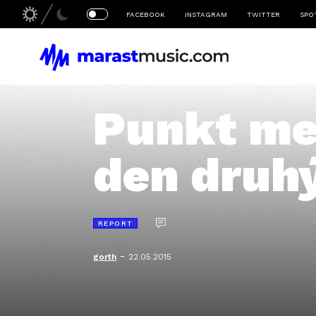
FACEBOOK
INSTAGRAM
TWITTER
SPO
Punkt mee
den druh
REPORT
-
gorth
22.05.2015