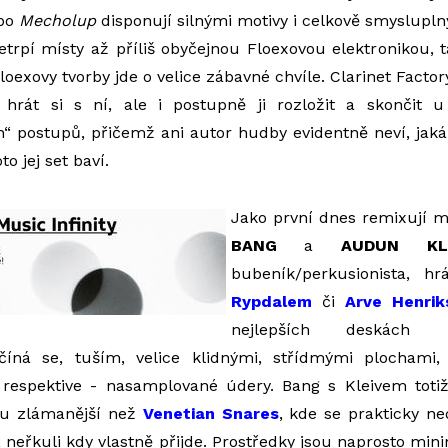
bo
Mecholup
disponují silnými motivy i celkově smyslupl
trpí místy až příliš obyčejnou Floexovou elektronikou,
oexovy tvorby jde o velice zábavné chvíle. Clarinet Facto
 hrát si s ní, ale i postupně ji rozložit a skončit u
“ postupů, přičemž ani autor hudby evidentně neví, jak
to jej set baví.
Jako první dnes remixují
BANG
a
AUDUN KLE
bubeník/perkusionista, h
Rypdalem
či
Arve Henri
nejlepších deskách
ačíná se, tuším, velice klidnými, střídmými plochami
 respektive - nasamplované údery. Bang s Kleivem totiž
nku zlámanější než
Venetian Snares
, kde se prakticky n
, neřkuli kdy vlastně přijde. Prostředky jsou naprosto min