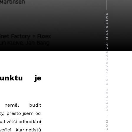
unktu je
neměl budit
ty, přesto jsem od
al větší odhodlání
řici klarinetistů