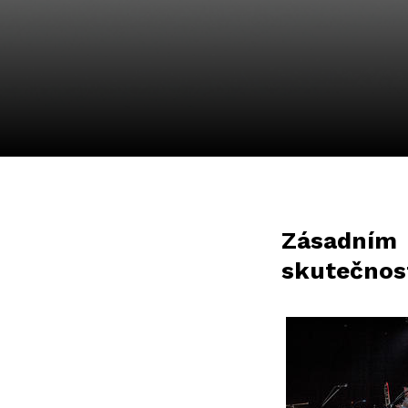
Zásadní
skutečnost