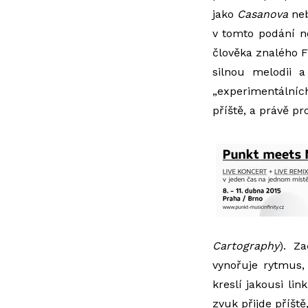
jako
Casanova
ne
v tomto podání ne
člověka znalého Fl
silnou melodii a
„experimentálních
příště, a právě pro
Cartography
). Z
vynořuje rytmus,
kreslí jakousi li
zvuk přijde příště