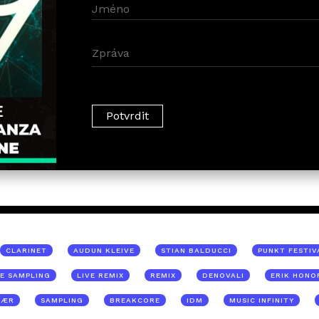
CLARINET
AUDUN KLEIVE
STIAN BALDUCCI
PUNKT FESTIV
VE SAMPLING
LIVE REMIX
REMIX
DENOVALI
ERIK HONO
VÆR
SAMPLING
BREAKCORE
IDM
MUSIC INFINITY