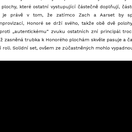
 plochy, které ostatní vystupující částečně doplňují, část
 je právě v tom, že zatímco Zach a Aarset by spíš
improvizací, Honoré se drží svého, takže obě dvě polo
 proti „autentickému“ zvuku ostatních zní principál tro
ož zasněná trubka k Honorého plochám skvěle pasuje a ča
í roli. Solidní set, ovšem ze zúčastněných mohlo vypadnou