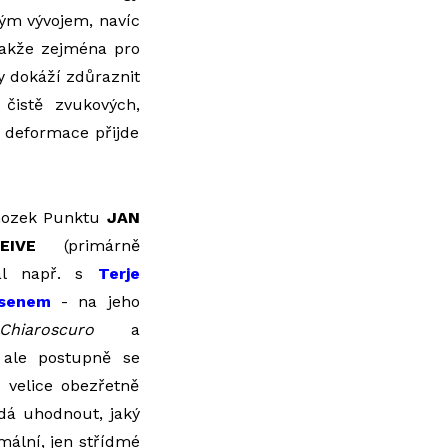
ným vývojem, navíc
 takže zejména pro
ry dokáží zdůraznit
 čistě zvukových,
á deformace přijde
 mozek Punktu
JAN
IVE
(primárně
rál např. s
Terje
ksenem
- na jeho
Chiaroscuro
a
, ale postupně se
 velice obezřetně
edá uhodnout, jaký
imální, jen střídmé