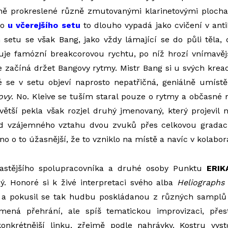
ně prokreslené různě zmutovanými klarinetovými ploch
ko
u včerejšího setu
to dlouho vypadá jako cvičení v anti
 setu se však Bang, jako vždy lámající se do půli těla,
uje famózní breakcorovou rychtu, po níž hrozí vnímavěj
dce začíná držet Bangovy rytmy. Mistr Bang si u svých krea
é se v setu objeví naprosto nepatřičná, geniálně umíst
ovy
. No. Kleive se tuším staral pouze o rytmy a občasné
větší pekla však rozjel druhý jmenovaný, který projevil 
 od vzájemného vztahu dvou zvuků přes celkovou gradac
 o to úžasnější, že to vzniklo na místě a navíc v kolabora
častějšího spolupracovníka a druhé osoby Punktu
ERI
. Honoré si k živé interpretaci svého alba
Heliographs
a pokusil se tak hudbu poskládanou z různých samplů 
ená přehrání, ale spíš tematickou improvizaci, přes
onkrétnější linku, zřejmě podle nahrávky. Kostru vyst