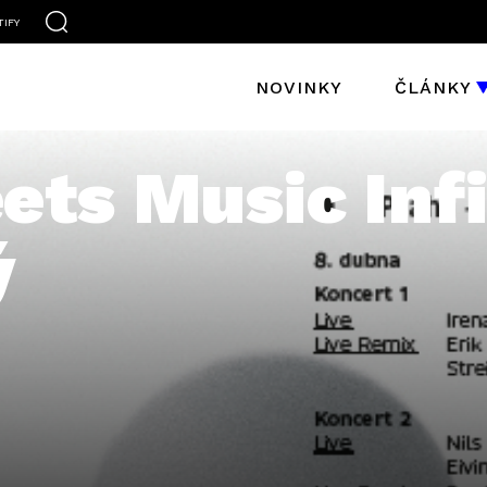
TIFY
NOVINKY
ČLÁNKY
ts Music Infi
ý