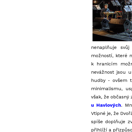
nenaplňuje svůj
možností, které n
k hranicím možno
nevážnost jsou ur
hudby - ovšem ta
minimalismu, us
však, že občasný
u Havlových
. Mn
Vtipné je, že Dvo
spíše doplňuje z
přihlíží a přizpů