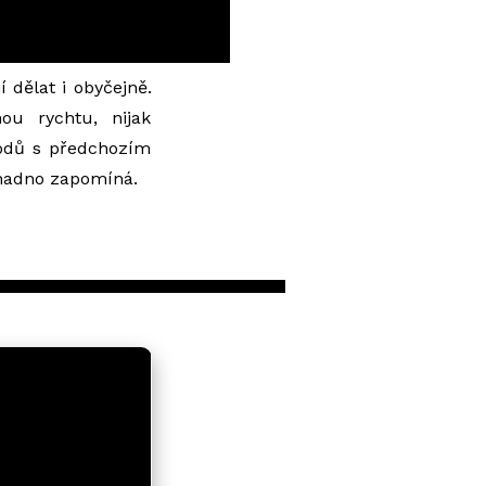
 dělat i obyčejně.
nou rychtu, nijak
bodů s předchozím
snadno zapomíná.