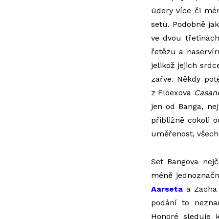
údery více či mé
setu. Podobně ja
ve dvou třetinách
řetězu a naservír
jelikož jejich sr
zařve. Někdy pot
z Floexova
Casan
jen od Banga, nej
přibližně cokoli
uměřenost, všechno
Set Bangova nej
méně jednoznačný
Aarseta
a Zacha 
podání to neznam
Honoré sleduje k