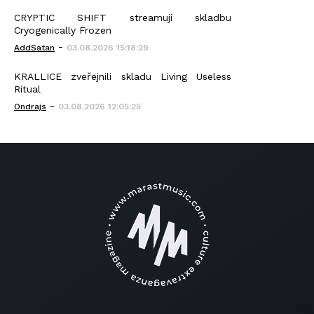
CRYPTIC SHIFT streamují skladbu
Cryogenically Frozen
-
AddSatan
03.08.2026 15:18:29
KRALLICE zveřejnili skladu Living Useless
Ritual
-
Ondrajs
03.08.2026 12:05:25