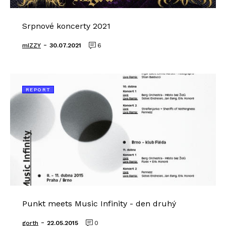
Srpnové koncerty 2021
-
mIZZY
30.07.2021
6
REPORT
Punkt meets Music Infinity - den druhý
-
gorth
22.05.2015
0