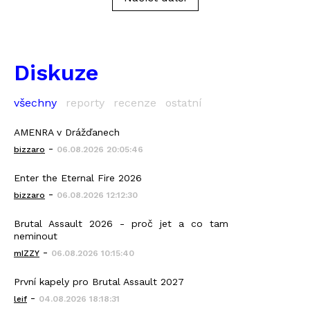
Diskuze
všechny
reporty
recenze
ostatní
AMENRA v Drážďanech
-
bizzaro
06.08.2026 20:05:46
Enter the Eternal Fire 2026
-
bizzaro
06.08.2026 12:12:30
Brutal Assault 2026 - proč jet a co tam
neminout
-
mIZZY
06.08.2026 10:15:40
První kapely pro Brutal Assault 2027
-
leif
04.08.2026 18:18:31