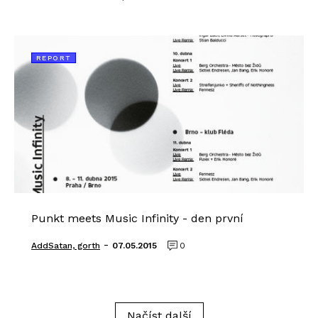
REPORT
Punkt meets Music Infinity - den první
-
AddSatan, gorth
07.05.2015
0
Načíst další