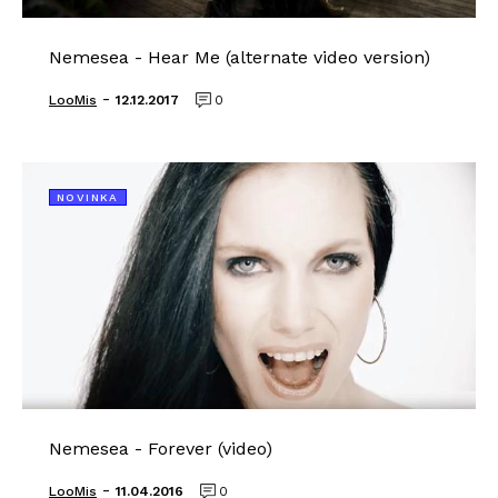
Nemesea - Hear Me (alternate video version)
-
LooMis
12.12.2017
0
NOVINKA
Nemesea - Forever (video)
-
LooMis
11.04.2016
0