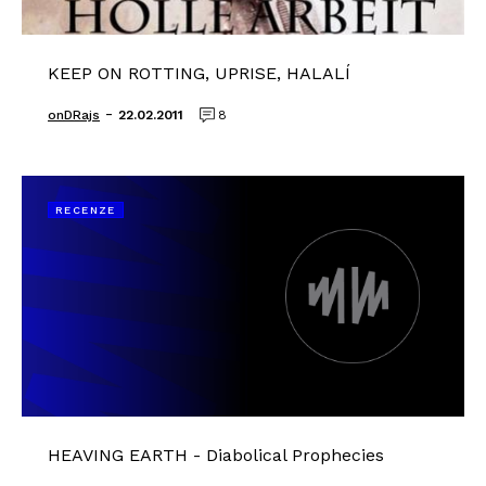
KEEP ON ROTTING, UPRISE, HALALÍ
-
onDRajs
22.02.2011
8
RECENZE
HEAVING EARTH - Diabolical Prophecies