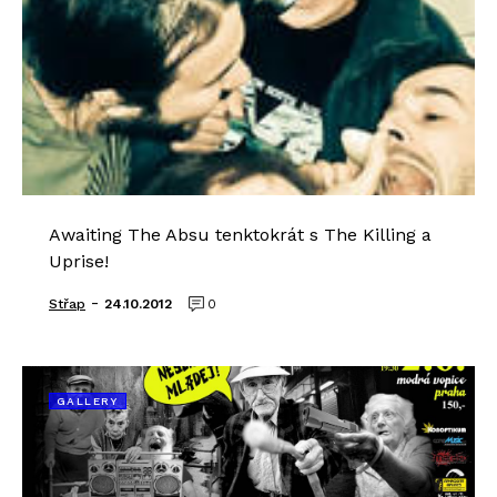
Awaiting The Absu tenktokrát s The Killing a
Uprise!
-
Střap
24.10.2012
0
GALLERY