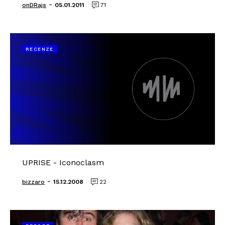
-
onDRajs
05.01.2011
71
RECENZE
UPRISE - Iconoclasm
-
bizzaro
15.12.2008
22