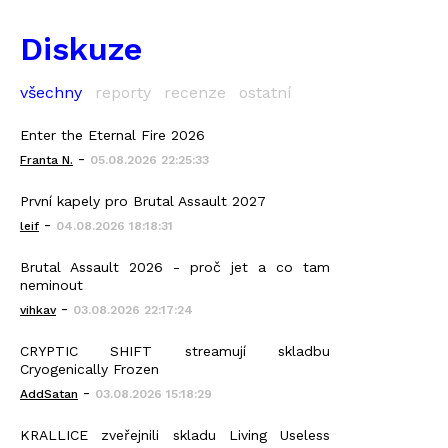
Diskuze
všechny
reporty
recenze
ostatní
Enter the Eternal Fire 2026
-
Franta N.
05.08.2026 22:25:33
První kapely pro Brutal Assault 2027
-
leif
04.08.2026 18:18:31
Brutal Assault 2026 - proč jet a co tam
neminout
-
vihkav
03.08.2026 22:17:24
CRYPTIC SHIFT streamují skladbu
Cryogenically Frozen
-
AddSatan
03.08.2026 15:18:29
KRALLICE zveřejnili skladu Living Useless