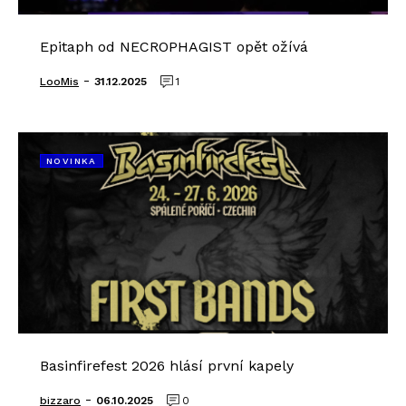
Epitaph od NECROPHAGIST opět ožívá
-
LooMis
31.12.2025
1
NOVINKA
Basinfirefest 2026 hlásí první kapely
-
bizzaro
06.10.2025
0