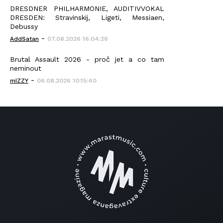
DRESDNER PHILHARMONIE, AUDITIVVOKAL
DRESDEN: Stravinskij, Ligeti, Messiaen,
Debussy
-
AddSatan
07.08.2026 16:04:26
Brutal Assault 2026 - proč jet a co tam
neminout
-
mIZZY
06.08.2026 10:15:40