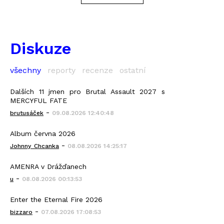
Diskuze
všechny
reporty
recenze
ostatní
Dalších 11 jmen pro Brutal Assault 2027 s
MERCYFUL FATE
-
brutusáček
09.08.2026 12:40:48
Album června 2026
-
Johnny_Chcanka
08.08.2026 14:25:17
AMENRA v Drážďanech
-
u
08.08.2026 00:13:53
Enter the Eternal Fire 2026
-
bizzaro
07.08.2026 17:08:53