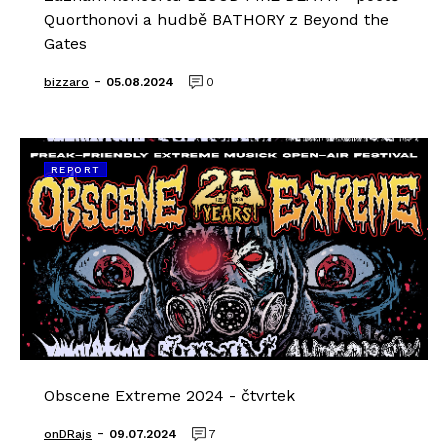
Quorthonovi a hudbě BATHORY z Beyond the
Gates
-
bizzaro
05.08.2024
0
REPORT
Obscene Extreme 2024 - čtvrtek
-
onDRajs
09.07.2024
7