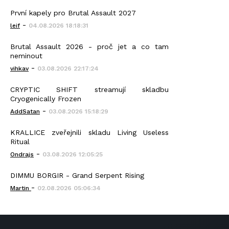
První kapely pro Brutal Assault 2027
-
leif
04.08.2026 18:18:31
Brutal Assault 2026 - proč jet a co tam
neminout
-
vihkav
03.08.2026 22:17:24
CRYPTIC SHIFT streamují skladbu
Cryogenically Frozen
-
AddSatan
03.08.2026 15:18:29
KRALLICE zveřejnili skladu Living Useless
Ritual
-
Ondrajs
03.08.2026 12:05:25
DIMMU BORGIR - Grand Serpent Rising
-
Martin
02.08.2026 05:06:34