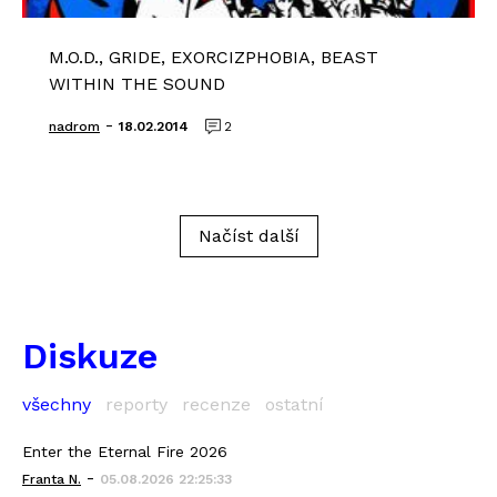
M.O.D., GRIDE, EXORCIZPHOBIA, BEAST
WITHIN THE SOUND
-
nadrom
18.02.2014
2
Načíst další
Diskuze
všechny
reporty
recenze
ostatní
Enter the Eternal Fire 2026
-
Franta N.
05.08.2026 22:25:33