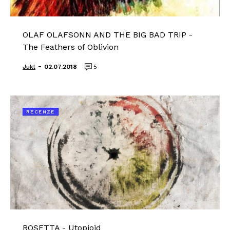
OLAF OLAFSONN AND THE BIG BAD TRIP -
The Feathers of Oblivion
-
Jukl
02.07.2018
5
RECENZE
ROSETTA - Utopioid