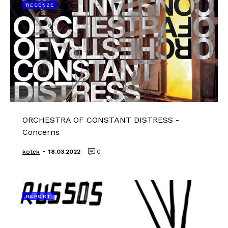
RECENZE
ORCHESTRA OF CONSTANT DISTRESS -
Concerns
-
kotek
18.03.2022
0
REPORT