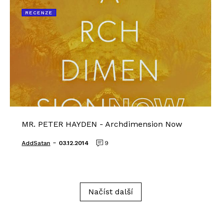
RECENZE
MR. PETER HAYDEN - Archdimension Now
-
AddSatan
03.12.2014
9
Načíst další