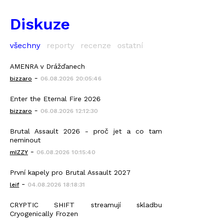
Diskuze
všechny
reporty
recenze
ostatní
AMENRA v Drážďanech
-
bizzaro
06.08.2026 20:05:46
Enter the Eternal Fire 2026
-
bizzaro
06.08.2026 12:12:30
Brutal Assault 2026 - proč jet a co tam
neminout
-
mIZZY
06.08.2026 10:15:40
První kapely pro Brutal Assault 2027
-
leif
04.08.2026 18:18:31
CRYPTIC SHIFT streamují skladbu
Cryogenically Frozen