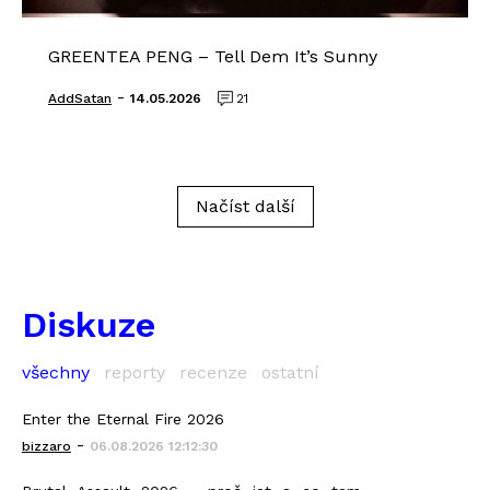
GREENTEA PENG – Tell Dem It’s Sunny
-
AddSatan
14.05.2026
21
Načíst další
Diskuze
všechny
reporty
recenze
ostatní
Enter the Eternal Fire 2026
-
bizzaro
06.08.2026 12:12:30