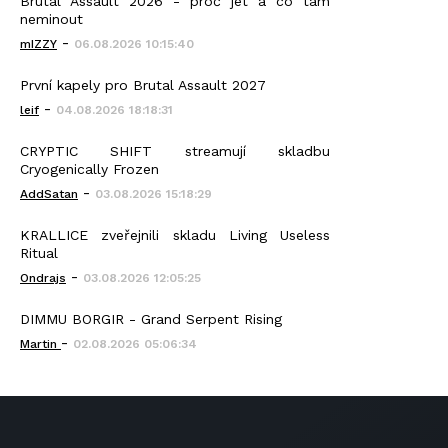
Brutal Assault 2026 - proč jet a co tam
neminout
-
mIZZY
06.08.2026 10:15:40
První kapely pro Brutal Assault 2027
-
leif
04.08.2026 18:18:31
CRYPTIC SHIFT streamují skladbu
Cryogenically Frozen
-
AddSatan
03.08.2026 15:18:29
KRALLICE zveřejnili skladu Living Useless
Ritual
-
Ondrajs
03.08.2026 12:05:25
DIMMU BORGIR - Grand Serpent Rising
-
Martin
02.08.2026 05:06:34