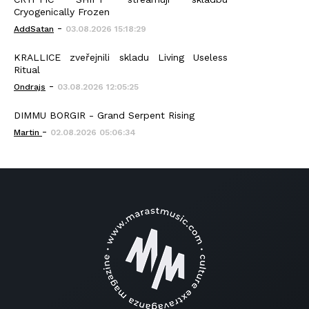
Cryogenically Frozen
-
AddSatan
03.08.2026 15:18:29
KRALLICE zveřejnili skladu Living Useless
Ritual
-
Ondrajs
03.08.2026 12:05:25
DIMMU BORGIR - Grand Serpent Rising
-
Martin
02.08.2026 05:06:34