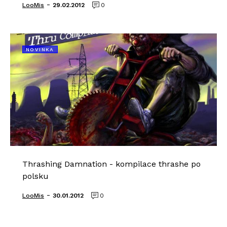
-
LooMis
29.02.2012
0
NOVINKA
Thrashing Damnation - kompilace thrashe po
polsku
-
LooMis
30.01.2012
0