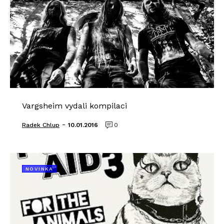
Vargsheim vydali kompilaci
-
Radek Chlup
10.01.2016
0
NOVINKA