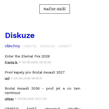
Načíst další
Diskuze
všechny
reporty
recenze
ostatní
Enter the Eternal Fire 2026
-
Franta N.
05.08.2026 22:25:33
První kapely pro Brutal Assault 2027
-
leif
04.08.2026 18:18:31
Brutal Assault 2026 - proč jet a co tam
neminout
-
vihkav
03.08.2026 22:17:24
CRYPTIC SHIFT streamují skladbu