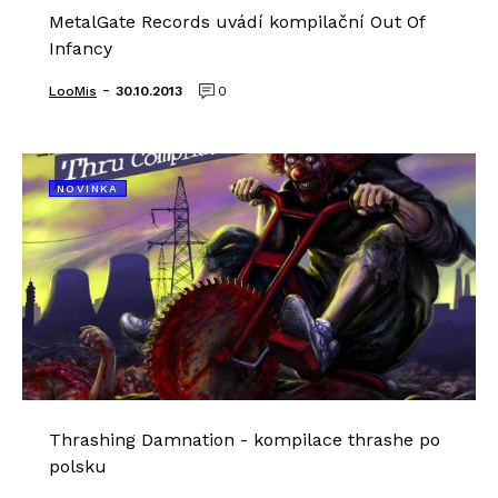
MetalGate Records uvádí kompilační Out Of
Infancy
-
LooMis
30.10.2013
0
NOVINKA
Thrashing Damnation - kompilace thrashe po
polsku