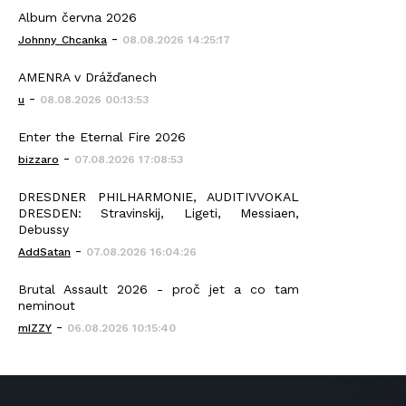
Album června 2026
-
Johnny_Chcanka
08.08.2026 14:25:17
AMENRA v Drážďanech
-
u
08.08.2026 00:13:53
Enter the Eternal Fire 2026
-
bizzaro
07.08.2026 17:08:53
DRESDNER PHILHARMONIE, AUDITIVVOKAL
DRESDEN: Stravinskij, Ligeti, Messiaen,
Debussy
-
AddSatan
07.08.2026 16:04:26
Brutal Assault 2026 - proč jet a co tam
neminout
-
mIZZY
06.08.2026 10:15:40