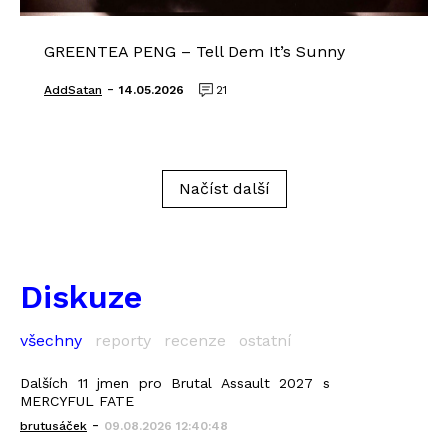
GREENTEA PENG – Tell Dem It’s Sunny
-
AddSatan
14.05.2026
21
Načíst další
Diskuze
všechny
reporty
recenze
ostatní
Dalších 11 jmen pro Brutal Assault 2027 s
MERCYFUL FATE
-
brutusáček
09.08.2026 12:40:48