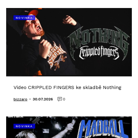
NOVINKA
Video CRIPPLED FINGERS ke skladbě Nothing
-
bizzaro
30.07.2026
0
NOVINKA