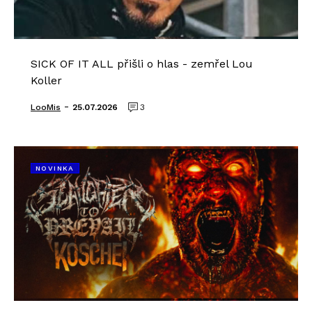
SICK OF IT ALL přišli o hlas - zemřel Lou
Koller
-
LooMis
25.07.2026
3
NOVINKA