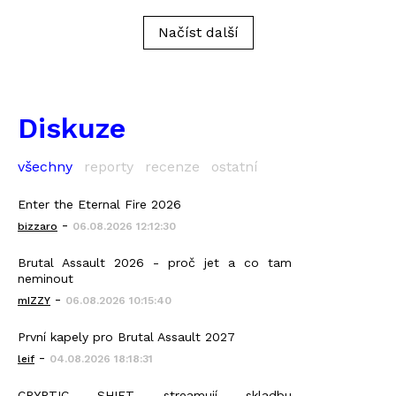
Načíst další
Diskuze
všechny
reporty
recenze
ostatní
Enter the Eternal Fire 2026
-
bizzaro
06.08.2026 12:12:30
Brutal Assault 2026 - proč jet a co tam
neminout
-
mIZZY
06.08.2026 10:15:40
První kapely pro Brutal Assault 2027
-
leif
04.08.2026 18:18:31
CRYPTIC SHIFT streamují skladbu