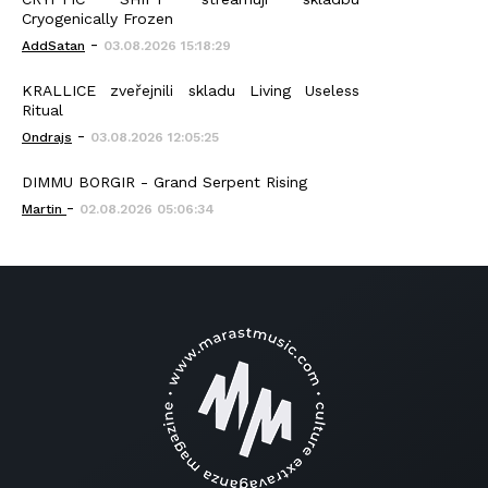
Cryogenically Frozen
-
AddSatan
03.08.2026 15:18:29
KRALLICE zveřejnili skladu Living Useless
Ritual
-
Ondrajs
03.08.2026 12:05:25
DIMMU BORGIR - Grand Serpent Rising
-
Martin
02.08.2026 05:06:34