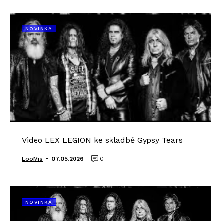
NOVINKA
Video LEX LEGION ke skladbě Gypsy Tears
-
LooMis
07.05.2026
0
NOVINKA