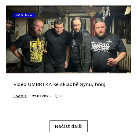
NOVINKA
Video UMBRTKA ke skladbě Synu, hnůj
-
LooMis
22.10.2025
0
Načíst další