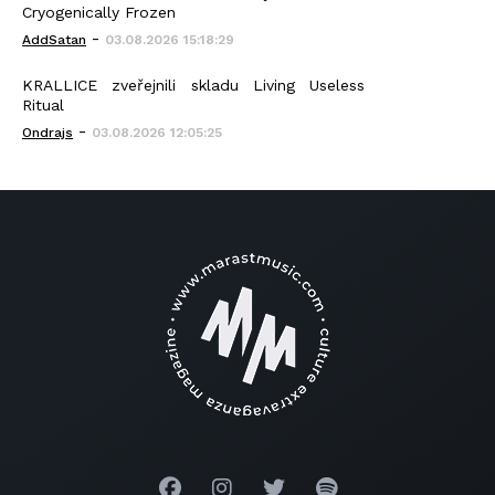
Cryogenically Frozen
-
AddSatan
03.08.2026 15:18:29
KRALLICE zveřejnili skladu Living Useless
Ritual
-
Ondrajs
03.08.2026 12:05:25