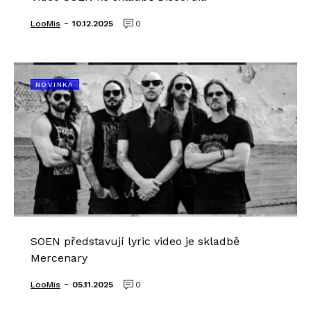
-
LooMis
10.12.2025
0
NOVINKA
SOEN představují lyric video je skladbě
Mercenary
-
LooMis
05.11.2025
0