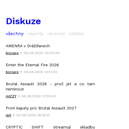
Diskuze
všechny
reporty
recenze
ostatní
AMENRA v Drážďanech
-
bizzaro
06.08.2026 20:05:46
Enter the Eternal Fire 2026
-
bizzaro
06.08.2026 12:12:30
Brutal Assault 2026 - proč jet a co tam
neminout
-
mIZZY
06.08.2026 10:15:40
První kapely pro Brutal Assault 2027
-
leif
04.08.2026 18:18:31
CRYPTIC SHIFT streamují skladbu