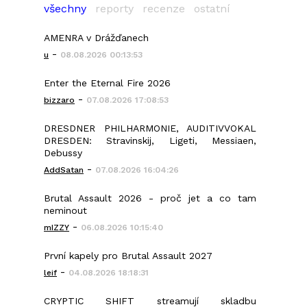
všechny
reporty
recenze
ostatní
AMENRA v Drážďanech
-
u
08.08.2026 00:13:53
Enter the Eternal Fire 2026
-
bizzaro
07.08.2026 17:08:53
DRESDNER PHILHARMONIE, AUDITIVVOKAL
DRESDEN: Stravinskij, Ligeti, Messiaen,
Debussy
-
AddSatan
07.08.2026 16:04:26
Brutal Assault 2026 - proč jet a co tam
neminout
-
mIZZY
06.08.2026 10:15:40
První kapely pro Brutal Assault 2027
-
leif
04.08.2026 18:18:31
CRYPTIC SHIFT streamují skladbu