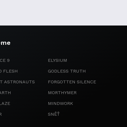
eme
CE 9
ELYSIUM
D FLESH
GODLESS TRUTH
IT ASTRONAUTS
FORGOTTEN SILENCE
ARTH
MORTHYMER
LAZE
MINDWORK
R
SNĚŤ