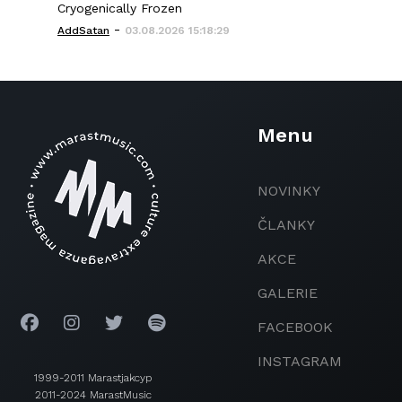
Cryogenically Frozen
-
AddSatan
03.08.2026 15:18:29
Menu
NOVINKY
ČLANKY
AKCE
GALERIE
FACEBOOK
INSTAGRAM
1999-2011 Marastjakcyp
2011-2024 MarastMusic