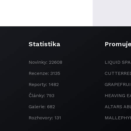
Statistika
Promuj
Novinky: 22608
LIQUID SPA
Recenze: 3135
CUTTERRE
Reporty: 1482
GRAPEFRU
Články: 793
HEAVING E
Galerie: 682
ALTARS AB
Rozhovory: 131
MALLEPHY