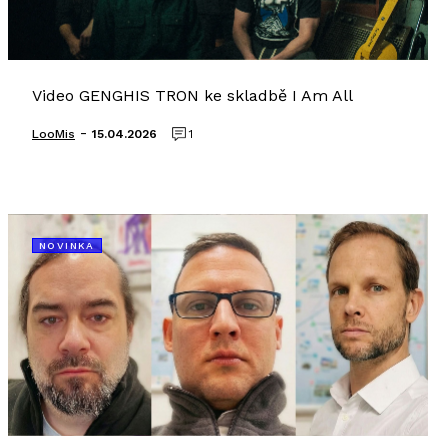
Video GENGHIS TRON ke skladbě I Am All
-
LooMis
15.04.2026
1
NOVINKA