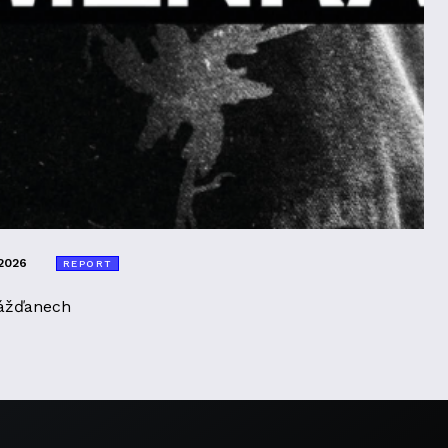
2026
REPORT
ážďanech