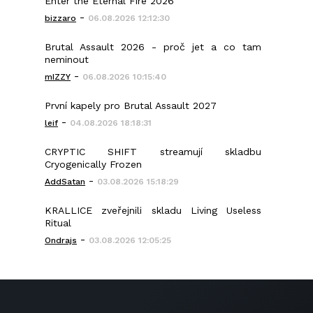
Enter the Eternal Fire 2026
-
bizzaro
06.08.2026 12:12:30
Brutal Assault 2026 - proč jet a co tam
neminout
-
mIZZY
06.08.2026 10:15:40
První kapely pro Brutal Assault 2027
-
leif
04.08.2026 18:18:31
CRYPTIC SHIFT streamují skladbu
Cryogenically Frozen
-
AddSatan
03.08.2026 15:18:29
KRALLICE zveřejnili skladu Living Useless
Ritual
-
Ondrajs
03.08.2026 12:05:25