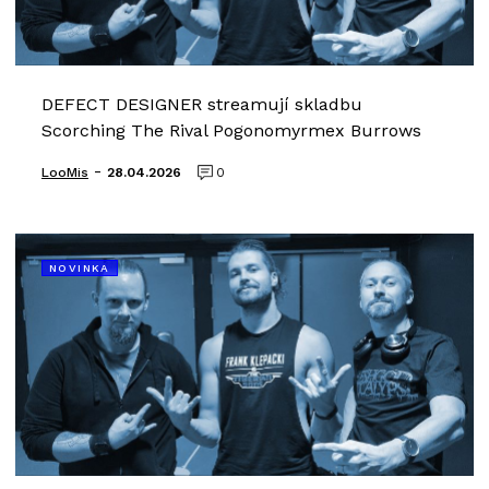
DEFECT DESIGNER streamují skladbu
Scorching The Rival Pogonomyrmex Burrows
-
LooMis
28.04.2026
0
NOVINKA