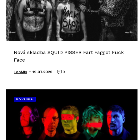
Nová skladba SQUID PISSER Fart Faggot Fuck
Face
-
LooMis
19.07.2026
0
NOVINKA