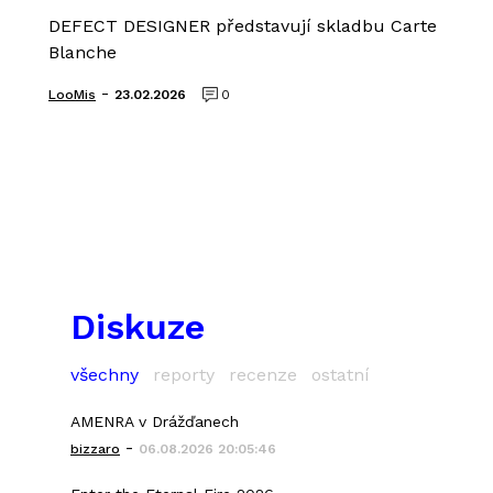
DEFECT DESIGNER představují skladbu Carte
Blanche
-
LooMis
23.02.2026
0
Diskuze
všechny
reporty
recenze
ostatní
AMENRA v Drážďanech
-
bizzaro
06.08.2026 20:05:46