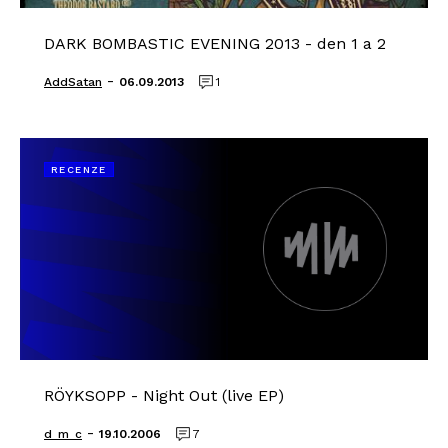
DARK BOMBASTIC EVENING 2013 - den 1 a 2
-
AddSatan
06.09.2013
1
RECENZE
RÖYKSOPP - Night Out (live EP)
-
d_m_c
19.10.2006
7