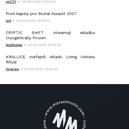
-
mIZZY
06.08.2026 10:15:40
První kapely pro Brutal Assault 2027
-
leif
04.08.2026 18:18:31
CRYPTIC SHIFT streamují skladbu
Cryogenically Frozen
-
AddSatan
03.08.2026 15:18:29
KRALLICE zveřejnili skladu Living Useless
Ritual
-
Ondrajs
03.08.2026 12:05:25