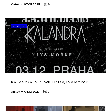
-
Kotek
07.05.2025
8
REPORT
KALANDRA, A. A. WILLIAMS, LYS MORKE
-
vihkav
04.12.2023
0