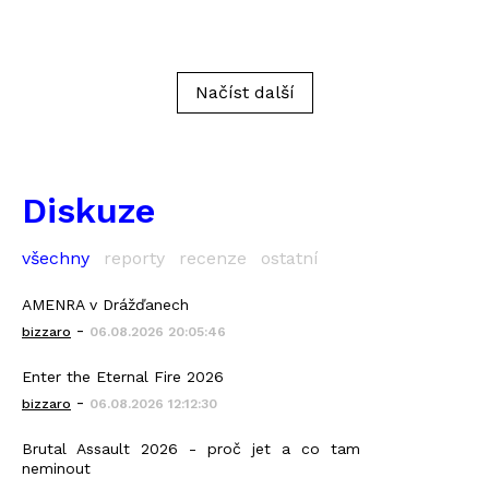
Načíst další
Diskuze
všechny
reporty
recenze
ostatní
AMENRA v Drážďanech
-
bizzaro
06.08.2026 20:05:46
Enter the Eternal Fire 2026
-
bizzaro
06.08.2026 12:12:30
Brutal Assault 2026 - proč jet a co tam
neminout