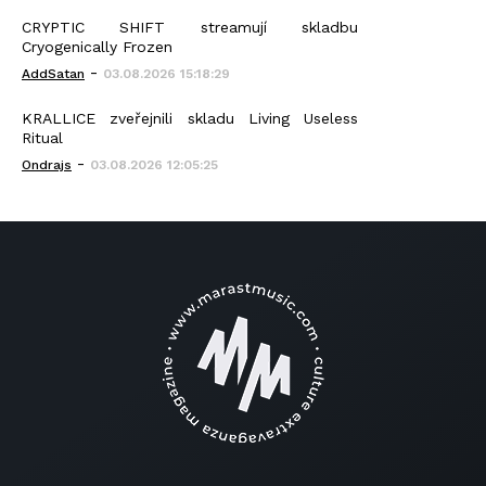
CRYPTIC SHIFT streamují skladbu
Cryogenically Frozen
-
AddSatan
03.08.2026 15:18:29
KRALLICE zveřejnili skladu Living Useless
Ritual
-
Ondrajs
03.08.2026 12:05:25