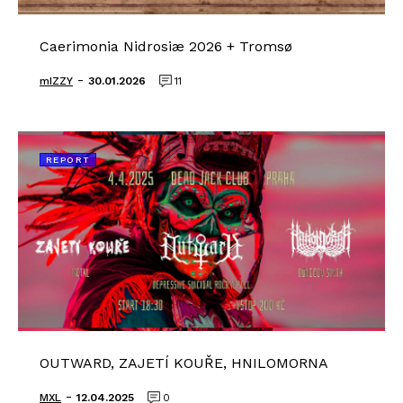
Caerimonia Nidrosiæ 2026 + Tromsø
-
mIZZY
30.01.2026
11
REPORT
OUTWARD, ZAJETÍ KOUŘE, HNILOMORNA
-
MXL
12.04.2025
0