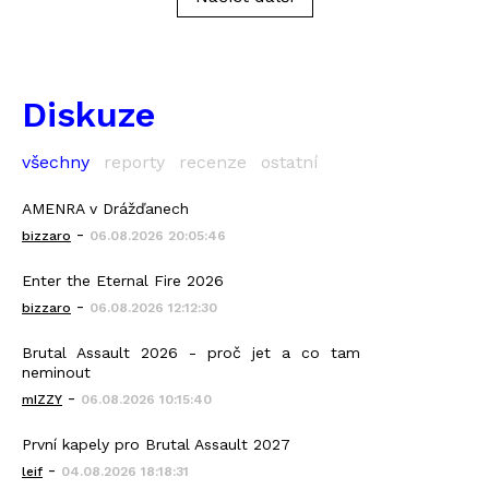
Diskuze
všechny
reporty
recenze
ostatní
AMENRA v Drážďanech
-
bizzaro
06.08.2026 20:05:46
Enter the Eternal Fire 2026
-
bizzaro
06.08.2026 12:12:30
Brutal Assault 2026 - proč jet a co tam
neminout
-
mIZZY
06.08.2026 10:15:40
První kapely pro Brutal Assault 2027
-
leif
04.08.2026 18:18:31