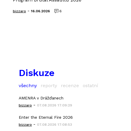
-
bizzaro
16.06.2026
6
Diskuze
všechny
reporty
recenze
ostatní
AMENRA v Drážďanech
-
bizzaro
07.08.2026 17:09:29
Enter the Eternal Fire 2026
-
bizzaro
07.08.2026 17:08:53