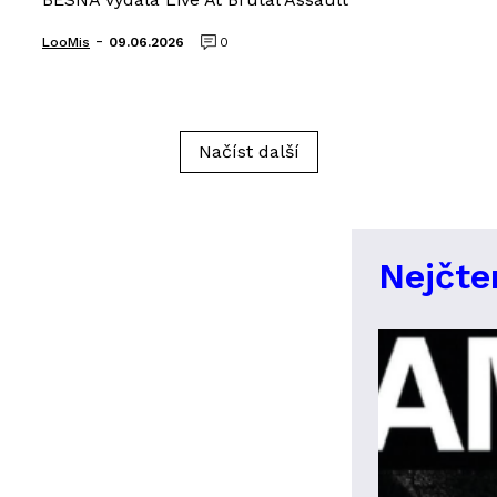
-
LooMis
09.06.2026
0
Načíst další
Nejčte