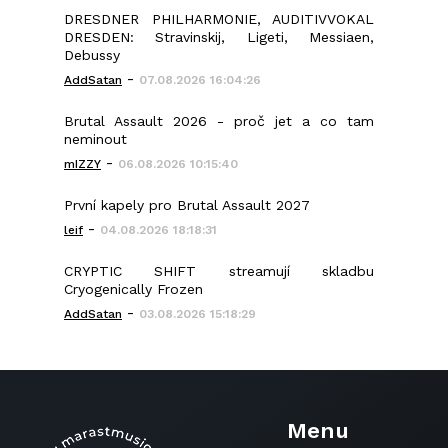
DRESDNER PHILHARMONIE, AUDITIVVOKAL
DRESDEN: Stravinskij, Ligeti, Messiaen,
Debussy
-
AddSatan
07.08.2026 16:04:26
Brutal Assault 2026 - proč jet a co tam
neminout
-
mIZZY
06.08.2026 10:15:40
První kapely pro Brutal Assault 2027
-
leif
04.08.2026 18:18:31
CRYPTIC SHIFT streamují skladbu
Cryogenically Frozen
-
AddSatan
03.08.2026 15:18:29
Menu