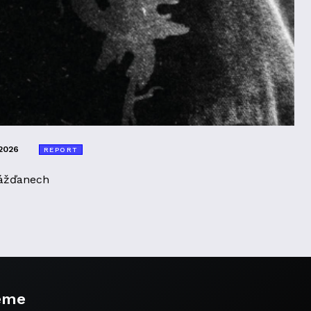
2026
REPORT
ážďanech
eme