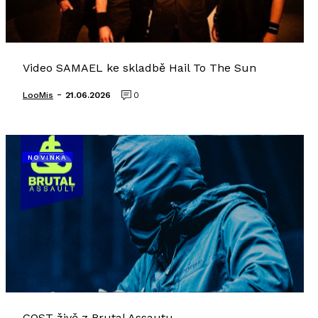
Video SAMAEL ke skladbě Hail To The Sun
-
LooMis
21.06.2026
0
NOVINKA
GOST živě z Brutal Assautu