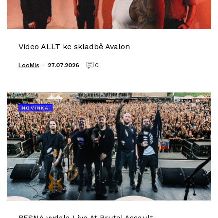
Video ALLT ke skladbě Avalon
-
LooMis
27.07.2026
0
NOVINKA
BESNA vydala Live At Brutal Assault