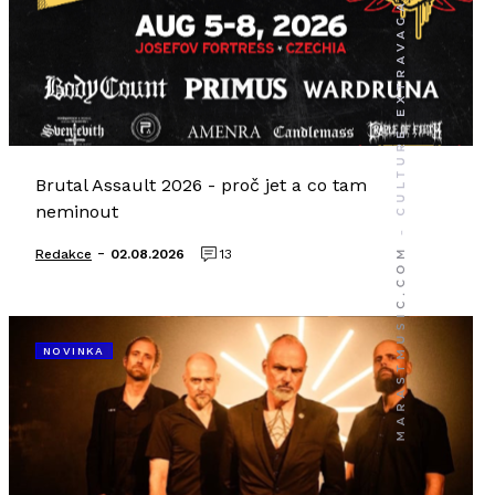
Brutal Assault 2026 - proč jet a co tam
neminout
-
Redakce
02.08.2026
13
NOVINKA