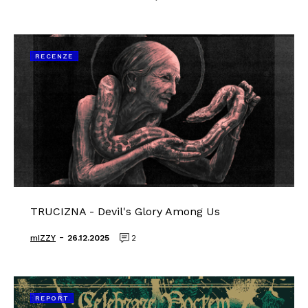
RECENZE
TRUCIZNA - Devil's Glory Among Us
-
mIZZY
26.12.2025
2
REPORT