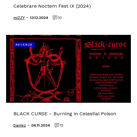
Celebrare Noctem Fest IX (2024)
-
mIZZY
13.12.2024
10
RECENZE
BLACK CURSE – Burning in Celestial Poison
-
Dantez
06.11.2024
13