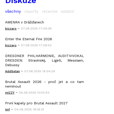
Diskuze
všechny
reporty
recenze
ostatní
AMENRA v Drážďanech
-
bizzaro
07.08.2026 17:09:29
Enter the Eternal Fire 2026
-
bizzaro
07.08.2026 17:08:53
DRESDNER PHILHARMONIE, AUDITIVVOKAL
DRESDEN: Stravinskij, Ligeti, Messiaen,
Debussy
-
AddSatan
07.08.2026 16:04:26
Brutal Assault 2026 - proč jet a co tam
neminout
-
mIZZY
06.08.2026 10:15:40
První kapely pro Brutal Assault 2027
-
leif
04.08.2026 18:18:31