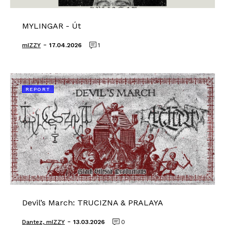
MYLINGAR - Út
-
mIZZY
17.04.2026
1
REPORT
Devil’s March: TRUCIZNA & PRALAYA
-
Dantez, mIZZY
13.03.2026
0