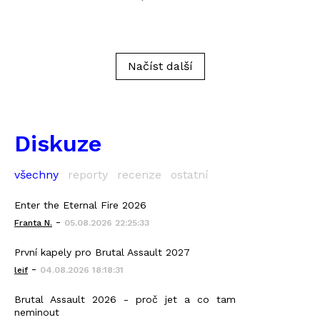
Načíst další
Diskuze
všechny
reporty
recenze
ostatní
Enter the Eternal Fire 2026
-
Franta N.
05.08.2026 22:25:33
První kapely pro Brutal Assault 2027
-
leif
04.08.2026 18:18:31
Brutal Assault 2026 - proč jet a co tam
neminout