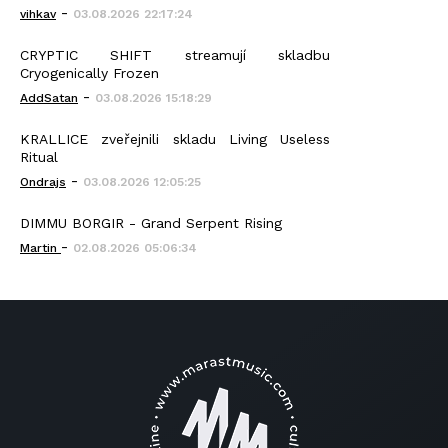
-
vihkav
03.08.2026 22:17:24
CRYPTIC SHIFT streamují skladbu
Cryogenically Frozen
-
AddSatan
03.08.2026 15:18:29
KRALLICE zveřejnili skladu Living Useless
Ritual
-
Ondrajs
03.08.2026 12:05:25
DIMMU BORGIR - Grand Serpent Rising
-
Martin
02.08.2026 05:06:34