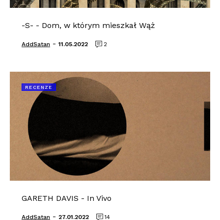
-S- - Dom, w którym mieszkał Wąż
-
AddSatan
11.05.2022
2
RECENZE
GARETH DAVIS - In Vivo
-
AddSatan
27.01.2022
14