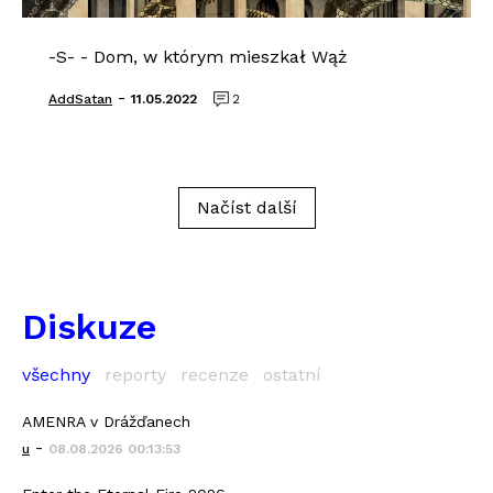
-S- - Dom, w którym mieszkał Wąż
-
AddSatan
11.05.2022
2
Načíst další
Diskuze
všechny
reporty
recenze
ostatní
AMENRA v Drážďanech
-
u
08.08.2026 00:13:53