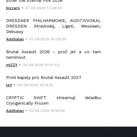
Enter the Eternal Fire 2026
-
bizzaro
07.08.2026 17:08:53
DRESDNER PHILHARMONIE, AUDITIVVOKAL
DRESDEN: Stravinskij, Ligeti, Messiaen,
Debussy
-
AddSatan
07.08.2026 16:04:26
Brutal Assault 2026 - proč jet a co tam
neminout
-
mIZZY
06.08.2026 10:15:40
První kapely pro Brutal Assault 2027
-
leif
04.08.2026 18:18:31
CRYPTIC SHIFT streamují skladbu
Cryogenically Frozen
-
AddSatan
03.08.2026 15:18:29