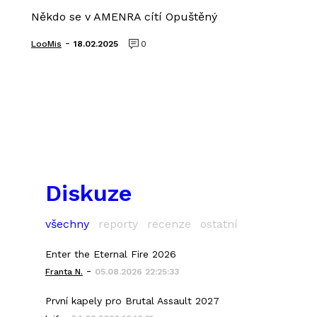
Někdo se v AMENRA cítí Opuštěný
-
LooMis
18.02.2025
0
Diskuze
všechny
reporty
recenze
ostatní
Enter the Eternal Fire 2026
-
Franta N.
05.08.2026 22:25:33
První kapely pro Brutal Assault 2027