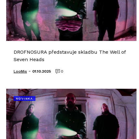
DROFNOSURA představuje skladbu The Well of
Seven Heads
-
LooMis
01.10.2025
0
NOVINKA