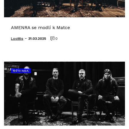
AMENRA se modlí k Matce
-
LooMis
31.03.2025
0
NOVINKA