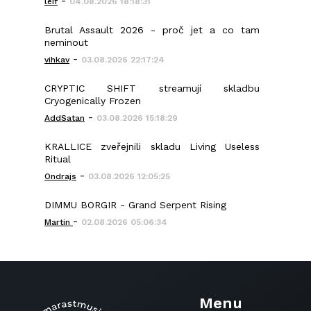
-
leif
04.08.2026 18:18:31
Brutal Assault 2026 - proč jet a co tam
neminout
-
vihkav
03.08.2026 22:17:24
CRYPTIC SHIFT streamují skladbu
Cryogenically Frozen
-
AddSatan
03.08.2026 15:18:29
KRALLICE zveřejnili skladu Living Useless
Ritual
-
Ondrajs
03.08.2026 12:05:25
DIMMU BORGIR - Grand Serpent Rising
-
Martin
02.08.2026 05:06:34
Menu