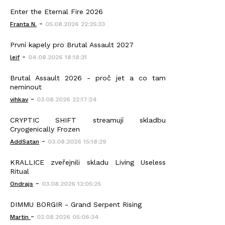
Enter the Eternal Fire 2026
-
Franta N.
05.08.2026 22:25:33
První kapely pro Brutal Assault 2027
-
leif
04.08.2026 18:18:31
Brutal Assault 2026 - proč jet a co tam
neminout
-
vihkav
03.08.2026 22:17:24
CRYPTIC SHIFT streamují skladbu
Cryogenically Frozen
-
AddSatan
03.08.2026 15:18:29
KRALLICE zveřejnili skladu Living Useless
Ritual
-
Ondrajs
03.08.2026 12:05:25
DIMMU BORGIR - Grand Serpent Rising
-
Martin
02.08.2026 05:06:34