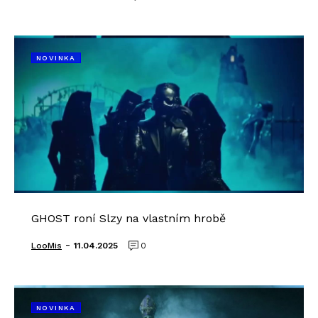
NOVINKA
GHOST roní Slzy na vlastním hrobě
-
LooMis
11.04.2025
0
NOVINKA