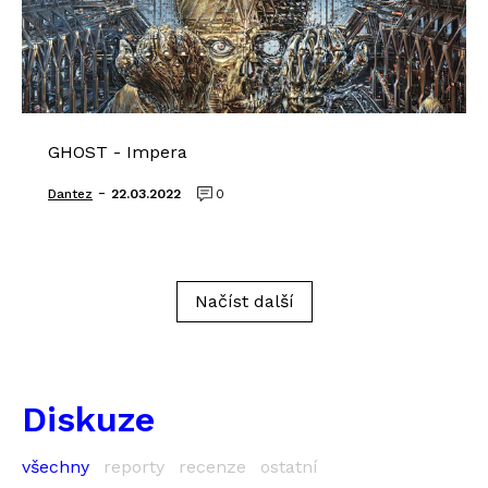
GHOST - Impera
-
Dantez
22.03.2022
0
Načíst další
Diskuze
všechny
reporty
recenze
ostatní