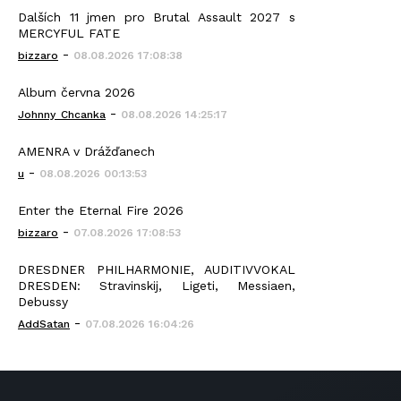
Dalších 11 jmen pro Brutal Assault 2027 s
MERCYFUL FATE
-
bizzaro
08.08.2026 17:08:38
Album června 2026
-
Johnny_Chcanka
08.08.2026 14:25:17
AMENRA v Drážďanech
-
u
08.08.2026 00:13:53
Enter the Eternal Fire 2026
-
bizzaro
07.08.2026 17:08:53
DRESDNER PHILHARMONIE, AUDITIVVOKAL
DRESDEN: Stravinskij, Ligeti, Messiaen,
Debussy
-
AddSatan
07.08.2026 16:04:26