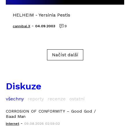
HELHEIM - Yersinia Pestis
-
cannibal.X
04.09.2003
9
Načíst další
Diskuze
všechny
reporty
recenze
ostatní
CORROSION OF CONFORMITY – Good God /
Baad Man
-
Internet
09.08.2026 02:59:02