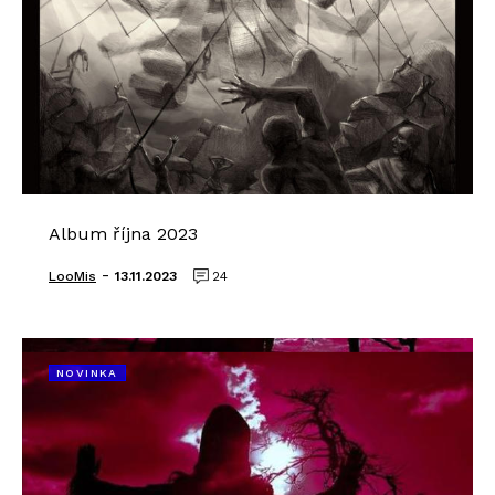
Album října 2023
-
LooMis
13.11.2023
24
NOVINKA