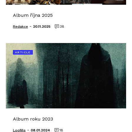
Album října 2025
-
Redakce
20.11.2025
38
ARTICLE
Album roku 2023
-
LooMis
08.01.2024
18