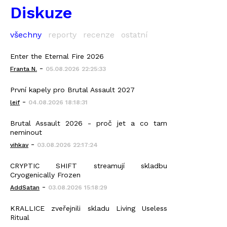
Diskuze
všechny
reporty
recenze
ostatní
Enter the Eternal Fire 2026
-
Franta N.
05.08.2026 22:25:33
První kapely pro Brutal Assault 2027
-
leif
04.08.2026 18:18:31
Brutal Assault 2026 - proč jet a co tam
neminout
-
vihkav
03.08.2026 22:17:24
CRYPTIC SHIFT streamují skladbu
Cryogenically Frozen
-
AddSatan
03.08.2026 15:18:29
KRALLICE zveřejnili skladu Living Useless
Ritual