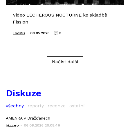
Video LECHEROUS NOCTURNE ke skladbě
Fission
-
LooMis
08.05.2026
0
Načíst další
Diskuze
všechny
reporty
recenze
ostatní
AMENRA v Drážďanech
-
bizzaro
06.08.2026 20:05:46