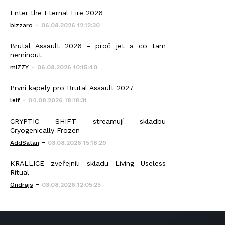
Enter the Eternal Fire 2026
-
bizzaro
06.08.2026 12:12:30
Brutal Assault 2026 - proč jet a co tam
neminout
-
mIZZY
06.08.2026 10:15:40
První kapely pro Brutal Assault 2027
-
leif
04.08.2026 18:18:31
CRYPTIC SHIFT streamují skladbu
Cryogenically Frozen
-
AddSatan
03.08.2026 15:18:29
KRALLICE zveřejnili skladu Living Useless
Ritual
-
Ondrajs
03.08.2026 12:05:25